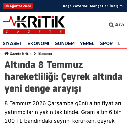
08 Ağustos 2026
Köşe Yazarları
Manşetler
İletişim
Ara
SİYASET
EKONOMİ
GÜNDEM
YEREL
SPOR
DÜ
Ekonomi
Gazete Kritik
Altında 8 Temmuz
hareketliliği: Çeyrek altında
yeni denge arayışı
8 Temmuz 2026 Çarşamba günü altın fiyatları
yatırımcıların yakın takibinde. Gram altın 6 bin
200 TL bandındaki seyrini korurken, çeyrek