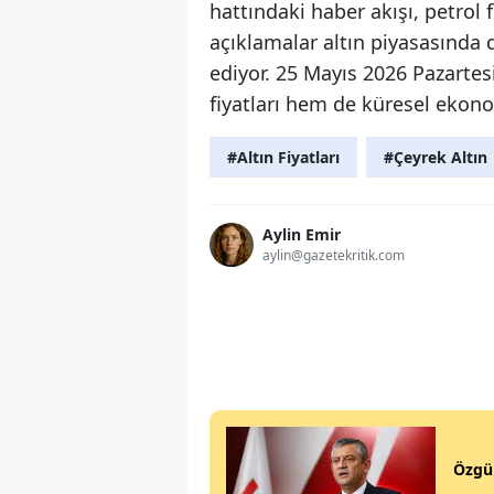
hattındaki haber akışı, petrol 
açıklamalar altın piyasasında d
ediyor. 25 Mayıs 2026 Pazartes
fiyatları hem de küresel ekono
#Altın Fiyatları
#Çeyrek Altın
Aylin Emir
aylin@gazetekritik.com
Özgür