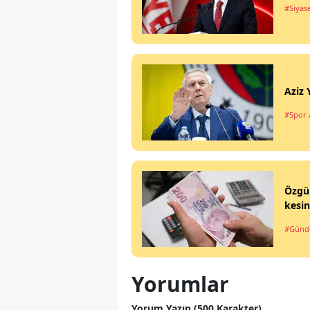
#Siyas
Aziz 
#Spor
Özgür
kesin
#Gün
Yorumlar
Yorum Yazın (500 Karakter)