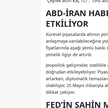
“Çeyrek altın kaç TL?”, “Ons alt
ABD-İRAN HABE
ETKILIYOR
Küresel piyasalarda altının yön
anlaşmaya varılabileceğine yön
fiyatlarında aşağı yönlü baskı
yönelik ilgiyi de artırdı.
Jeopolitik gelişmeler, özellikle
doğrudan etkileyebiliyor. Piyas
artarken, diplomatik temaslara 
olabiliyor. 25 Mayıs itibarıyla 
dikkat çekiyor.
FED’IN ŞAHIN 