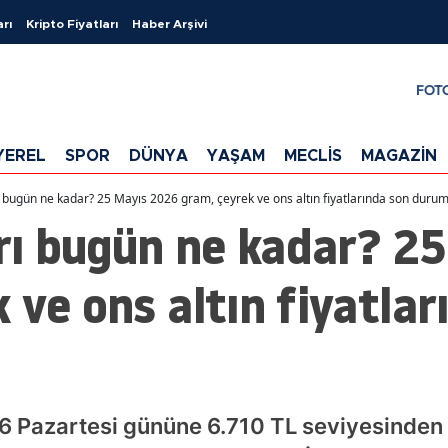
arı
Kripto Fiyatları
Haber Arşivi
FOT
YEREL
SPOR
DÜNYA
YAŞAM
MECLİS
MAGAZİN
arı bugün ne kadar? 25 Mayıs 2026 gram, çeyrek ve ons altın fiyatlarında son duru
arı bugün ne kadar? 2
 ve ons altın fiyatlar
 Pazartesi gününe 6.710 TL seviyesinden b