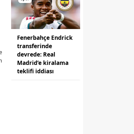
Fenerbahçe Endrick
transferinde
e
devrede: Real
m
Madrid’e kiralama
teklifi iddiası