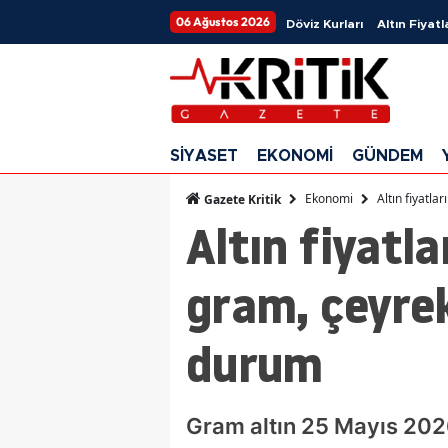
06 Ağustos 2026
Döviz Kurları
Altın Fiyatl
SİYASET
EKONOMİ
GÜNDEM
Ekonomi
Altın fiyatl
Gazete Kritik
Altın fiyatl
gram, çeyrek
durum
Gram altın 25 Mayıs 2026