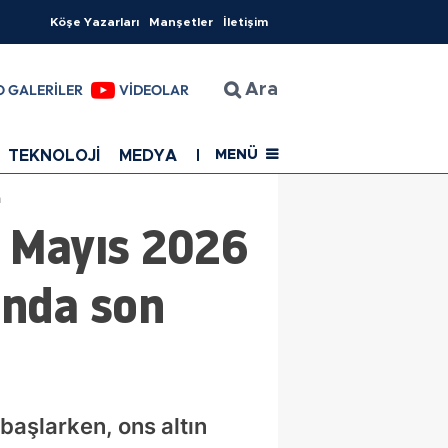
Köşe Yazarları
Manşetler
İletişim
O GALERİLER
VİDEOLAR
Ara
TEKNOLOJİ
MEDYA
EĞİTİM
SAĞLIK
Resmi Rekla
MENÜ
m
5 Mayıs 2026
ında son
aşlarken, ons altın