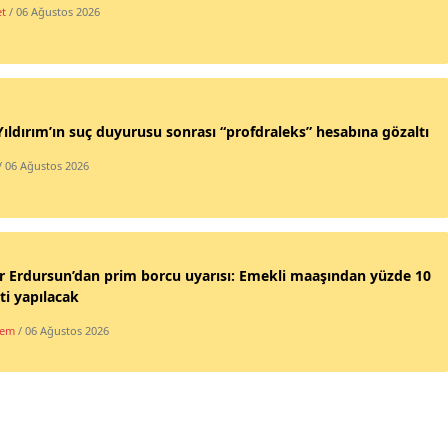
et
/ 06 Ağustos 2026
Yıldırım’ın suç duyurusu sonrası “profdraleks” hesabına gözaltı
/ 06 Ağustos 2026
 Erdursun’dan prim borcu uyarısı: Emekli maaşından yüzde 10
ti yapılacak
dem
/ 06 Ağustos 2026