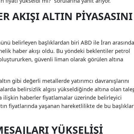
ın fiyatı yükseldi mi?” sorularına yanıt arıyor.
R AKIŞI ALTIN PIYASASINI
ünü belirleyen başlıklardan biri ABD ile İran arasınd
elik haber akışı oldu. Bu yöndeki beklentiler petrol
 oluştururken, güvenli liman olarak görülen altına
 altın gibi değerli metallerde yatırımcı davranışlarını
alarda belirsizlik algısı yükseldiğinde altına olan tale
ilişkin haberler fiyatlamalar üzerinde belirleyici
altın fiyatlarında yaşanan hareketlilikte de bu başlıklar
MESAJLARI YÜKSELIŞI