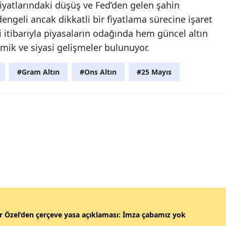
fiyatlarındaki düşüş ve Fed’den gelen şahin
engeli ancak dikkatli bir fiyatlama sürecine işaret
i itibarıyla piyasaların odağında hem güncel altın
mik ve siyasi gelişmeler bulunuyor.
#Gram Altın
#Ons Altın
#25 Mayıs
 Özel’den çerçeve yasa açıklaması: İmza çabamız yok