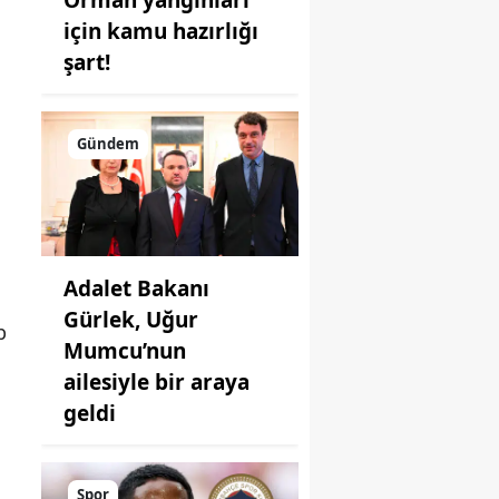
için kamu hazırlığı
şart!
Gündem
a
Adalet Bakanı
Gürlek, Uğur
p
Mumcu’nun
ailesiyle bir araya
geldi
Spor