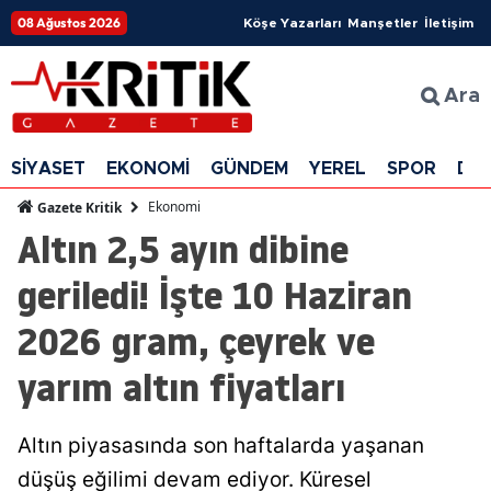
08 Ağustos 2026
Köşe Yazarları
Manşetler
İletişim
Ara
SİYASET
EKONOMİ
GÜNDEM
YEREL
SPOR
DÜ
Ekonomi
Gazete Kritik
Altın 2,5 ayın dibine
geriledi! İşte 10 Haziran
2026 gram, çeyrek ve
yarım altın fiyatları
Altın piyasasında son haftalarda yaşanan
düşüş eğilimi devam ediyor. Küresel