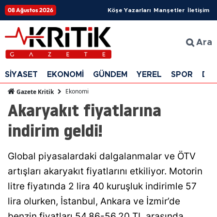
08 Ağustos 2026
Köşe Yazarları
Manşetler
İletişim
Ara
SİYASET
EKONOMİ
GÜNDEM
YEREL
SPOR
DÜ
Ekonomi
Gazete Kritik
Akaryakıt fiyatlarına
indirim geldi!
Global piyasalardaki dalgalanmalar ve ÖTV
artışları akaryakıt fiyatlarını etkiliyor. Motorin
litre fiyatında 2 lira 40 kuruşluk indirimle 57
lira olurken, İstanbul, Ankara ve İzmir’de
benzin fiyatları 54.86-56.20 TL arasında