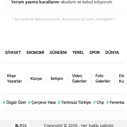
Yorum yazma kurallarını
okudum ve kabul ediyorum
* Bu içerik ile ilgili yorum yok, ilk yorumu siz yazın, tartışalım *
SİYASET
EKONOMİ
GÜNDEM
YEREL
SPOR
DÜNYA
Köşe
Video
Foto
Dövi
Künye
İletişim
Yazarları
Galeriler
Galeriler
Kurl
#
Özgür Özel
#
Çerçeve Yasa
#
Terörsüz Türkiye
#
Chp
#
Fenerbahç
RSS
Copyright © 2026 . Her hakkı saklıdır.