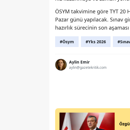
ÖSYM takvimine göre TYT 20 H
Pazar günü yapılacak. Sınav gir
hazırlık sürecinin son aşaması
#Ösym
#Yks 2026
#Sınav
Aylin Emir
aylin@gazetekritik.com
Özgür