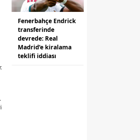
Fenerbahçe Endrick
transferinde
devrede: Real
Madrid’e kiralama
teklifi iddiası
.
.
i