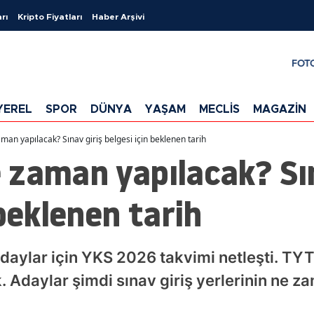
rı
Kripto Fiyatları
Haber Arşivi
FOT
YEREL
SPOR
DÜNYA
YAŞAM
MECLİS
MAGAZİN
an yapılacak? Sınav giriş belgesi için beklenen tarih
 zaman yapılacak? Sın
 beklenen tarih
adaylar için YKS 2026 takvimi netleşti. TY
. Adaylar şimdi sınav giriş yerlerinin ne z