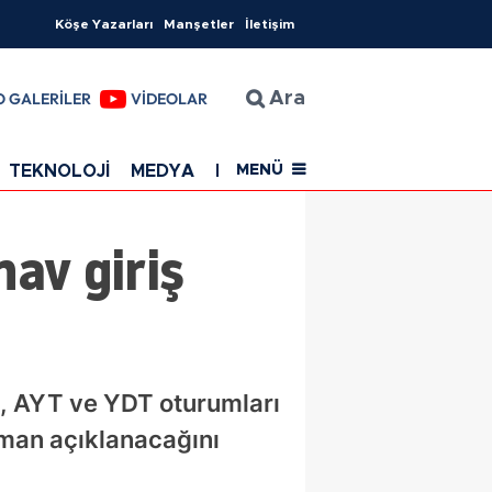
Köşe Yazarları
Manşetler
İletişim
O GALERİLER
VİDEOLAR
Ara
TEKNOLOJİ
MEDYA
EĞİTİM
SAĞLIK
Resmi Rekla
MENÜ
av giriş
T, AYT ve YDT oturumları
aman açıklanacağını