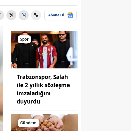
Abone Ol
Spor
Trabzonspor, Salah
ile 2 yıllık sözleşme
imzaladığını
duyurdu
Gündem