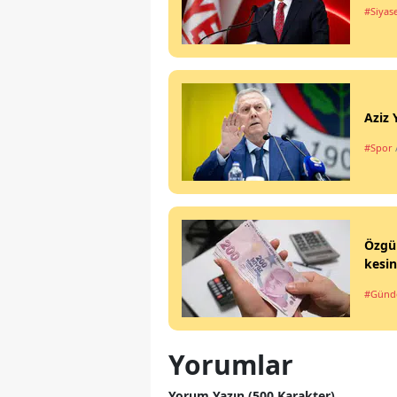
#Siyas
Aziz 
#Spor
Özgür
kesin
#Gün
Yorumlar
Yorum Yazın (500 Karakter)