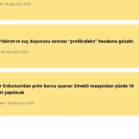
et
/ 06 Ağustos 2026
Yıldırım’ın suç duyurusu sonrası “profdraleks” hesabına gözaltı
/ 06 Ağustos 2026
 Erdursun’dan prim borcu uyarısı: Emekli maaşından yüzde 10
ti yapılacak
dem
/ 06 Ağustos 2026