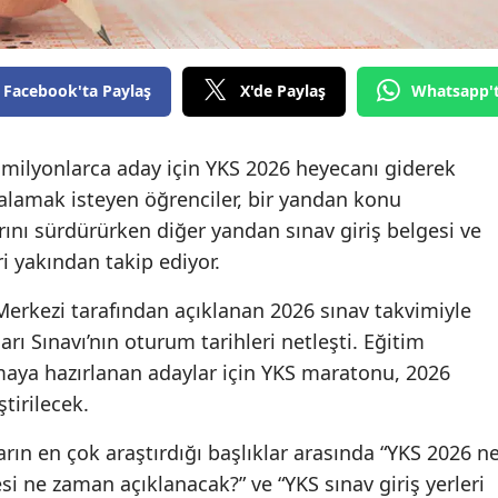
Facebook'ta Paylaş
X'de Paylaş
Whatsapp'
 milyonlarca aday için YKS 2026 heyecanı giderek
aralamak isteyen öğrenciler, bir yandan konu
rını sürdürürken diğer yandan sınav giriş belgesi ve
eri yakından takip ediyor.
erkezi tarafından açıklanan 2026 sınav takvimiyle
ı Sınavı’nın oturum tarihleri netleşti. Eğitim
çmaya hazırlanan adaylar için YKS maratonu, 2026
tirilecek.
arın en çok araştırdığı başlıklar arasında “YKS 2026 n
si ne zaman açıklanacak?” ve “YKS sınav giriş yerleri