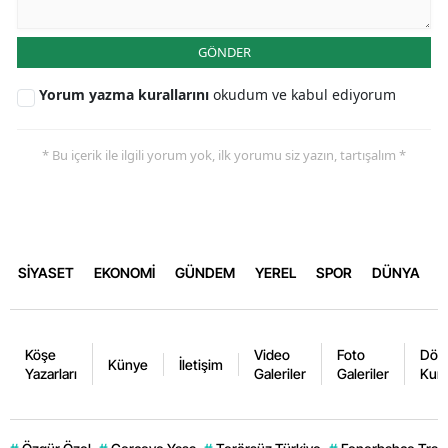
GÖNDER
Yorum yazma kurallarını
okudum ve kabul ediyorum
* Bu içerik ile ilgili yorum yok, ilk yorumu siz yazın, tartışalım *
SİYASET
EKONOMİ
GÜNDEM
YEREL
SPOR
DÜNYA
Köşe
Video
Foto
Dövi
Künye
İletişim
Yazarları
Galeriler
Galeriler
Kurl