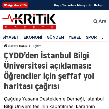
06 Ağustos 2026
Köşe Yazarları
Manşetler
İletişim
Ara
SİYASET
EKONOMİ
GÜNDEM
YEREL
SPOR
DÜ
Eğitim
Gazete Kritik
ÇYDD’den İstanbul Bilgi
Üniversitesi açıklaması:
Öğrenciler için şeffaf yol
haritası çağrısı
Çağdaş Yaşamı Destekleme Derneği, İstanbul
Bilgi Üniversitesi’nin kapatılması kararının