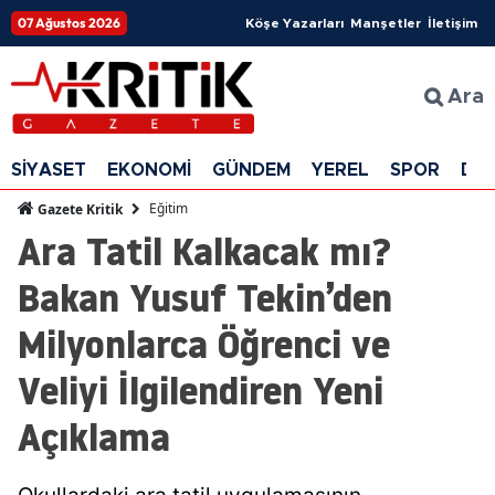
07 Ağustos 2026
Köşe Yazarları
Manşetler
İletişim
Ara
SİYASET
EKONOMİ
GÜNDEM
YEREL
SPOR
DÜ
Eğitim
Gazete Kritik
Ara Tatil Kalkacak mı?
Bakan Yusuf Tekin’den
Milyonlarca Öğrenci ve
Veliyi İlgilendiren Yeni
Açıklama