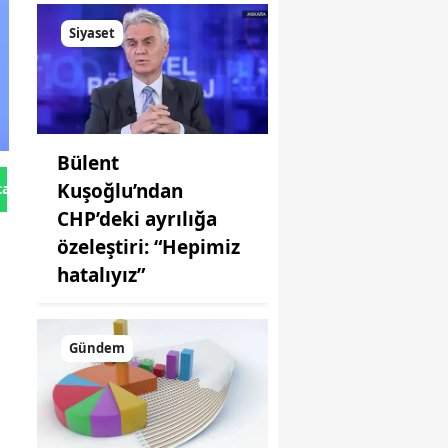
Siyaset
Bülent
Kuşoğlu’ndan
tan Gönder
CHP’deki ayrılığa
özeleştiri: “Hepimiz
hatalıyız”
Gündem