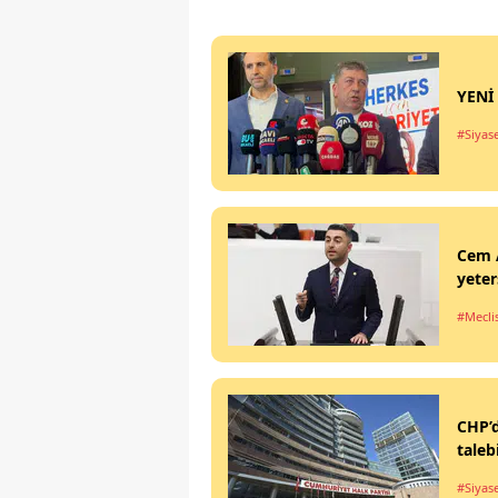
YENİ 
#Siyas
Cem A
yeter
#Mecli
CHP’d
taleb
#Siyas