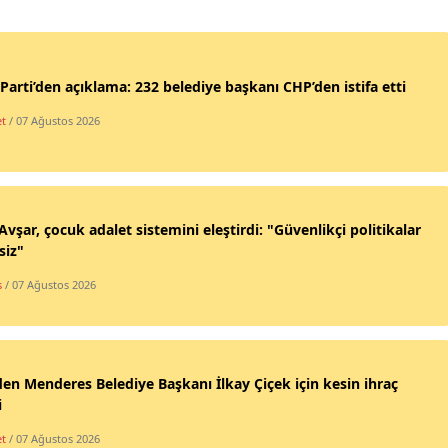
Parti’den açıklama: 232 belediye başkanı CHP’den istifa etti
et
/ 07 Ağustos 2026
vşar, çocuk adalet sistemini eleştirdi: "Güvenlikçi politikalar
siz"
s
/ 07 Ağustos 2026
en Menderes Belediye Başkanı İlkay Çiçek için kesin ihraç
i
et
/ 07 Ağustos 2026