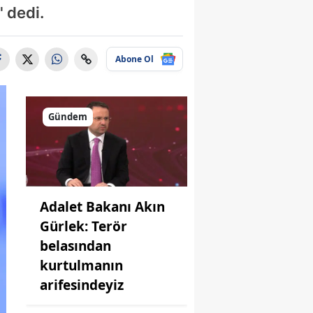
" dedi.
Abone Ol
Gündem
Adalet Bakanı Akın
Gürlek: Terör
belasından
kurtulmanın
arifesindeyiz