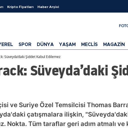
rı
Kripto Fiyatları
Haber Arşivi
FOT
YEREL
SPOR
DÜNYA
YAŞAM
MECLİS
MAGAZİN
: Süveyda’daki Şiddet Kabul Edilemez
ack: Süveyda’daki Şi
si ve Suriye Özel Temsilcisi Thomas Barra
a'daki çatışmalara ilişkin, "Süveyda'daki s
uz. Nokta. Tüm taraflar geri adım atmalı ve 