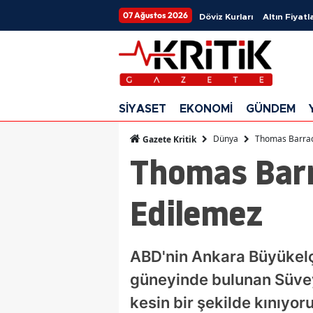
07 Ağustos 2026
Döviz Kurları
Altın Fiyatla
SİYASET
EKONOMİ
GÜNDEM
Dünya
Thomas Barrack
Gazete Kritik
Thomas Barr
Edilemez
ABD'nin Ankara Büyükelçi
güneyinde bulunan Süveyd
kesin bir şekilde kınıyor