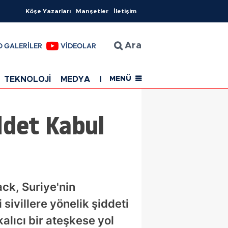
Köşe Yazarları
Manşetler
İletişim
O GALERİLER
VİDEOLAR
Ara
TEKNOLOJİ
MEDYA
EĞİTİM
SAĞLIK
Resmi Rekla
MENÜ
ddet Kabul
ck, Suriye'nin
ivillere yönelik şiddeti
kalıcı bir ateşkese yol