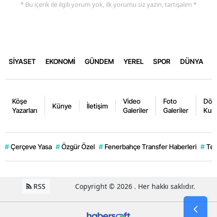
* Bu içerik ile ilgili yorum yok, ilk yorumu siz yazın, tartışalım *
SİYASET
EKONOMİ
GÜNDEM
YEREL
SPOR
DÜNYA
Köşe
Video
Foto
Dövi
Künye
İletişim
Yazarları
Galeriler
Galeriler
Kurl
#
Çerçeve Yasa
#
Özgür Özel
#
Fenerbahçe Transfer Haberleri
#
Ter
RSS
Copyright © 2026 . Her hakkı saklıdır.