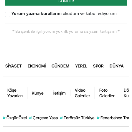
GÖNDER
Yorum yazma kurallarını
okudum ve kabul ediyorum
* Bu içerik ile ilgili yorum yok, ilk yorumu siz yazın, tartışalım *
SİYASET
EKONOMİ
GÜNDEM
YEREL
SPOR
DÜNYA
Köşe
Video
Foto
Dövi
Künye
İletişim
Yazarları
Galeriler
Galeriler
Kurl
#
Özgür Özel
#
Çerçeve Yasa
#
Terörsüz Türkiye
#
Fenerbahçe Trans