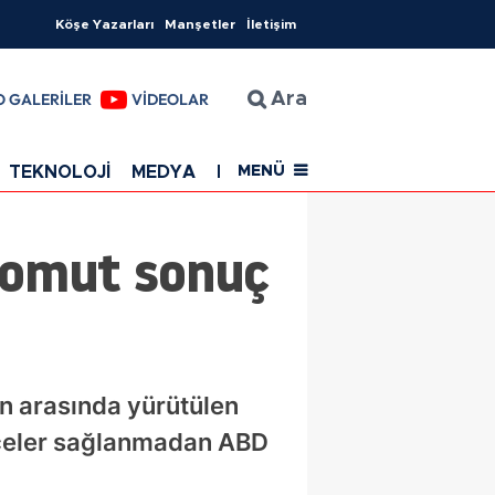
Köşe Yazarları
Manşetler
İletişim
O GALERİLER
VİDEOLAR
Ara
TEKNOLOJİ
MEDYA
EĞİTİM
SAĞLIK
Resmi Rekla
MENÜ
Somut sonuç
n arasında yürütülen
nceler sağlanmadan ABD