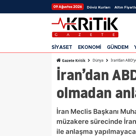
09 Ağustos 2026
Döviz Kurları
Altın Fiyatl
SİYASET
EKONOMİ
GÜNDEM
Dünya
İran’dan ABD’
Gazete Kritik
İran’dan AB
olmadan an
İran Meclis Başkanı Muh
müzakere sürecinde İran
ile anlaşma yapılmayacağ