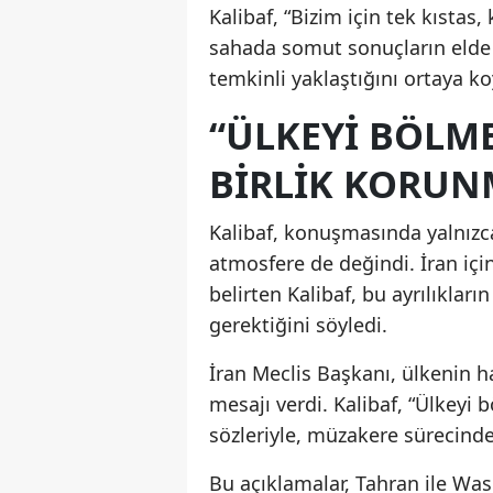
Kalibaf, “Bizim için tek kıstas
sahada somut sonuçların elde 
temkinli yaklaştığını ortaya k
“ÜLKEYI BÖLME
BIRLIK KORUN
Kalibaf, konuşmasında yalnızca 
atmosfere de değindi. İran iç
belirten Kalibaf, bu ayrılıkl
gerektiğini söyledi.
İran Meclis Başkanı, ülkenin ha
mesajı verdi. Kalibaf, “Ülkeyi 
sözleriyle, müzakere sürecind
Bu açıklamalar, Tahran ile Was