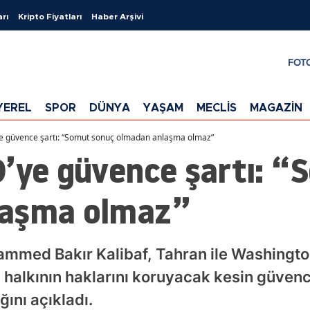
arı
Kripto Fiyatları
Haber Arşivi
FOT
YEREL
SPOR
DÜNYA
YAŞAM
MECLİS
MAGAZİN
ye güvence şartı: “Somut sonuç olmadan anlaşma olmaz”
D’ye güvence şartı: “
laşma olmaz”
ammed Bakır Kalibaf, Tahran ile Washingto
 halkının haklarını koruyacak kesin güve
ını açıkladı.