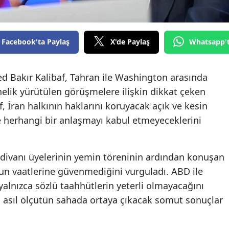
Facebook'ta Paylaş
X'de Paylaş
Whatsapp'
 Bakır Kalibaf, Tahran ile Washington arasında
elik yürütülen görüşmelere ilişkin dikkat çeken
, İran halkının haklarını koruyacak açık ve kesin
 herhangi bir anlaşmayı kabul etmeyeceklerini
k divanı üyelerinin yemin töreninin ardından konuşan
’un vaatlerine güvenmediğini vurguladı. ABD ile
yalnızca sözlü taahhütlerin yeterli olmayacağını
an asıl ölçütün sahada ortaya çıkacak somut sonuçlar