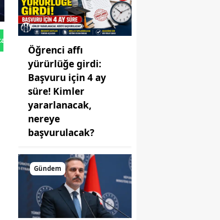
tan Gönder
Öğrenci affı
yürürlüğe girdi:
Başvuru için 4 ay
süre! Kimler
yararlanacak,
nereye
başvurulacak?
Gündem