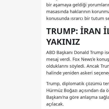
bir aşamaya geldiği yorumların
masasında haklarının korunmas
konusunda ısrarcı bir tutum ser
TRUMP: İRAN I
YAKINIZ
ABD Başkanı Donald Trump ise İ
mesaj verdi. Fox News’e konuşa
olduklarını söyledi. Ancak Tr
halinde yeniden askeri seçeneğ
Trump, diplomatik çözümü terci
Hürmüz Boğazı açısından da ön
Başkanı’na göre anlaşma sağla
açılacak.