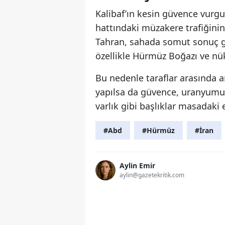
Kalibaf’ın kesin güvence vurgus
hattındaki müzakere trafiğinin
Tahran, sahada somut sonuç 
özellikle Hürmüz Boğazı ve nü
Bu nedenle taraflar arasında
yapılsa da güvence, uranyumun
varlık gibi başlıklar masadaki
#Abd
#Hürmüz
#İran
Aylin Emir
aylin@gazetekritik.com