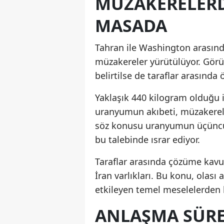
MÜZAKERELERD
MASADA
Tahran ile Washington arasınd
müzakereler yürütülüyor. Görü
belirtilse de taraflar arasınd
Yaklaşık 440 kilogram olduğu 
uranyumun akıbeti, müzakereler
söz konusu uranyumun üçüncü 
bu talebinde ısrar ediyor.
Taraflar arasında çözüme kavu
İran varlıkları. Bu konu, ola
etkileyen temel meselelerden b
ANLAŞMA SÜRE