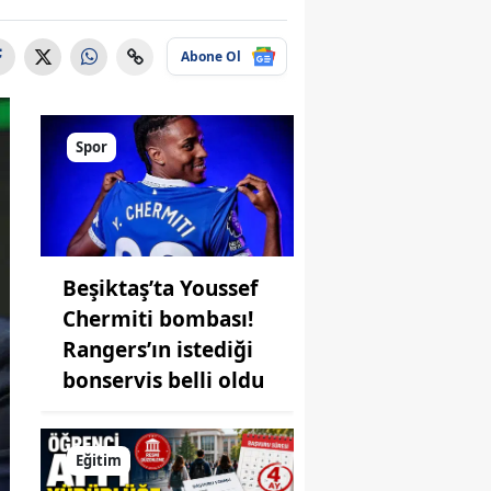
Abone Ol
Spor
Beşiktaş’ta Youssef
Chermiti bombası!
Rangers’ın istediği
bonservis belli oldu
Eğitim