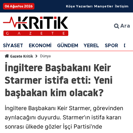
06 Ağustos 2026
Köşe Yazarları
Manşetler
İletişim
Ara
SİYASET
EKONOMİ
GÜNDEM
YEREL
SPOR
DÜ
Dünya
Gazete Kritik
İngiltere Başbakanı Keir
Starmer istifa etti: Yeni
başbakan kim olacak?
İngiltere Başbakanı Keir Starmer, görevinden
ayrılacağını duyurdu. Starmer’ın istifa kararı
sonrası ülkede gözler İşçi Partisi’nde