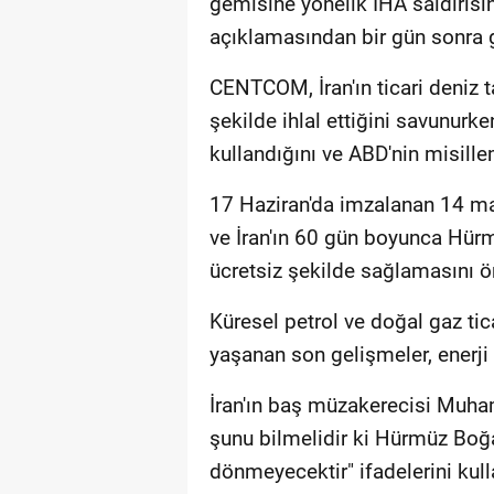
gemisine yönelik İHA saldırısı
açıklamasından bir gün sonra g
CENTCOM, İran'ın ticari deniz t
şekilde ihlal ettiğini savunurk
kullandığını ve ABD'nin misille
17 Haziran'da imzalanan 14 ma
ve İran'ın 60 gün boyunca Hürm
ücretsiz şekilde sağlamasını 
Küresel petrol ve doğal gaz ti
yaşanan son gelişmeler, enerji p
İran'ın baş müzakerecisi Muha
şunu bilmelidir ki Hürmüz Boğa
dönmeyecektir" ifadelerini kull