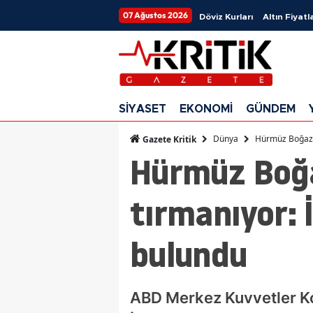
07 Ağustos 2026
Döviz Kurları
Altın Fiyatla
SİYASET
EKONOMİ
GÜNDEM
Dünya
Hürmüz Boğazı'n
Gazete Kritik
Hürmüz Boğa
tırmanıyor: İ
bulundu
ABD Merkez Kuvvetler Kom