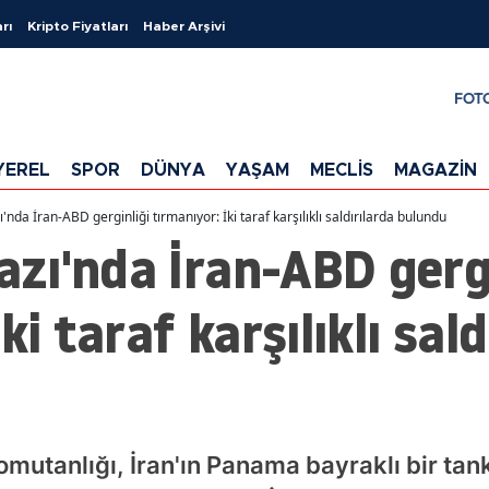
rı
Kripto Fiyatları
Haber Arşivi
FOT
YEREL
SPOR
DÜNYA
YAŞAM
MECLİS
MAGAZİN
da İran-ABD gerginliği tırmanıyor: İki taraf karşılıklı saldırılarda bulundu
zı'nda İran-ABD gergi
ki taraf karşılıklı sald
utanlığı, İran'ın Panama bayraklı bir tan