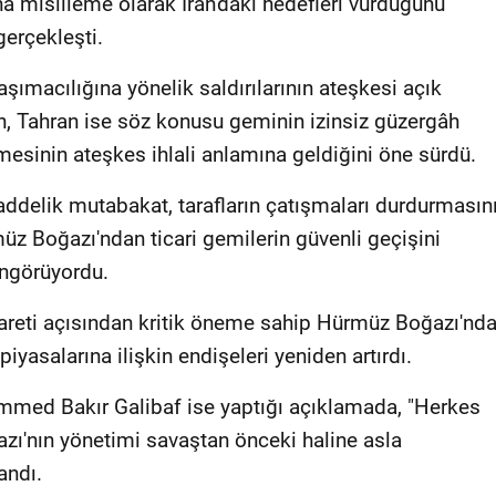
na misilleme olarak İran'daki hedefleri vurduğunu
erçekleşti.
aşımacılığına yönelik saldırılarının ateşkesi açık
en, Tahran ise söz konusu geminin izinsiz güzergâh
mesinin ateşkes ihlali anlamına geldiğini öne sürdü.
ddelik mutabakat, tarafların çatışmaları durdurmasın
üz Boğazı'ndan ticari gemilerin güvenli geçişini
öngörüyordu.
careti açısından kritik öneme sahip Hürmüz Boğazı'nd
iyasalarına ilişkin endişeleri yeniden artırdı.
mmed Bakır Galibaf ise yaptığı açıklamada, "Herkes
zı'nın yönetimi savaştan önceki haline asla
andı.