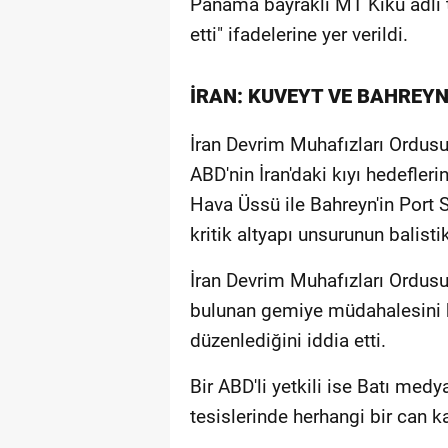
Panama bayraklı MT Kiku adlı ta
etti" ifadelerine yer verildi.
İRAN: KUVEYT VE BAHREYN
İran Devrim Muhafızları Ordus
ABD'nin İran'daki kıyı hedefleri
Hava Üssü ile Bahreyn'in Port 
kritik altyapı unsurunun balist
İran Devrim Muhafızları Ordusu
bulunan gemiye müdahalesini ba
düzenlediğini iddia etti.
Bir ABD'li yetkili ise Batı me
tesislerinde herhangi bir can 