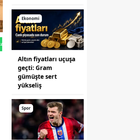
Ekonomi
tan Gönder
Altın fiyatları uçuşa
geçti: Gram
gümüşte sert
yükseliş
Spor