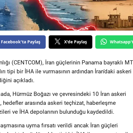
Facebook'ta Paylaş
X'de Paylaş
Whatsapp'
lığı (CENTCOM), İran güçlerinin Panama bayraklı MT
ırı tipi bir İHA ile vurmasının ardından İran'daki askeri
ğini açıkladı.
da, Hürmüz Boğazı ve çevresindeki 10 İran askeri
k, hedefler arasında askeri teçhizat, haberleşme
leri ve İHA depolarının bulunduğu kaydedildi.
aşmasına uyma fırsatı verildi ancak İran güçleri