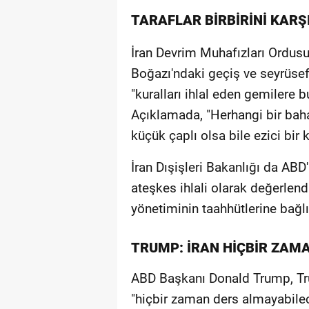
TARAFLAR BİRBİRİNİ KARŞI
İran Devrim Muhafızları Ordus
Boğazı'ndaki geçiş ve seyrüse
"kuralları ihlal eden gemilere 
Açıklamada, "Herhangi bir baha
küçük çaplı olsa bile ezici bir k
İran Dışişleri Bakanlığı da ABD'n
ateşkes ihlali olarak değerlend
yönetiminin taahhütlerine bağl
TRUMP: İRAN HİÇBİR ZAM
ABD Başkanı Donald Trump, Tru
"hiçbir zaman ders almayabile