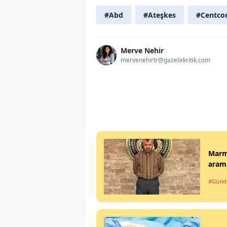
#Abd
#Ateşkes
#Centc
Merve Nehir
mervenehirtr@gazetekritik.com
Marma
arama
#Gün