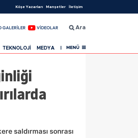
Köşe Yazarları
Manşetler
İletişim
O GALERİLER
VİDEOLAR
Ara
TEKNOLOJİ
MEDYA
EĞİTİM
SAĞLIK
Resmi Rekla
MENÜ
nliği
ırılarda
kere saldırması sonrası