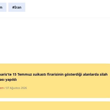
om
#İran
ris'te 15 Temmuz suikastı firarisinin gösterdiği alanlarda silah
sı yapıldı
dem
/ 07 Ağustos 2026