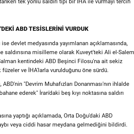
nkeri tek yönlü saldırı tipi bir İHA ile vurmayı tercih
'DEKİ ABD TESİSLERİNİ VURDUK
u ise devlet medyasında yayımlanan açıklamasında,
ne saldırısına misilleme olarak Kuveyt'teki Ali el-Sale
Salman kentindeki ABD Beşinci Filosu'na ait sekiz
ik füzeler ve İHA'larla vurulduğunu öne sürdü.
, ABD'nin "Devrim Muhafızları Donanması'nın ihlalde
hane ederek" İran'daki beş kıyı noktasına saldırı
dyasına yaptığı açıklamada, Orta Doğu'daki ABD
kaybı veya ciddi hasar meydana gelmediğini bildirdi.