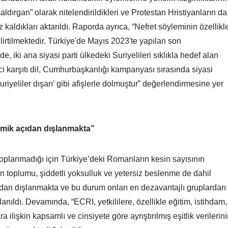
aldırgan” olarak nitelendirildikleri ve Protestan Hristiyanların da
 kaldıkları aktarıldı. Raporda ayrıca, “Nefret söyleminin özellikl
irtilmektedir. Türkiye'de Mayıs 2023'te yapılan son
 iki ana siyasi parti ülkedeki Suriyelileri sıklıkla hedef alan
ci karşıtı dil, Cumhurbaşkanlığı kampanyası sırasında siyasi
yeliler dışarı’ gibi afişlerle dolmuştur” değerlendirmesine yer
mik açıdan dışlanmakta”
 toplanmadığı için Türkiye’deki Romanların kesin sayısının
an toplumu, şiddetli yoksulluk ve yetersiz beslenme de dahil
dan dışlanmakta ve bu durum onları en dezavantajlı gruplardan
llanıldı. Devamında, “ECRI, yetkililere, özellikle eğitim, istihdam,
ilişkin kapsamlı ve cinsiyete göre ayrıştırılmış eşitlik verilerin