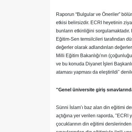
Raporun “Bulgular ve Öneriler” bölümü
etkisi belirsizdir. ECRI heyetinin zi
bunların etkinliğini sorgulamaktadır
Eğitim-Sen temsilcileri tarafından d
değerler olarak adlandırılan değerlerd
Milli Eğitim Bakanlığı'nın (çoğunluğu 
ve bu konuda Diyanet İşleri Başkanlığ
ataması yapması da eleştirildi" deni
“Genel üniversite giriş sınavlarında
Sünni İslam’ı baz alan din eğitimi d
açtığına yer verilen raporda, "ECRI 
çocuklarının din eğitimi derslerinden