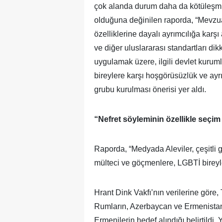
çok alanda durum daha da kötüleşmişt
olduğuna değinilen raporda, “Mevzuat
özelliklerine dayalı ayrımcılığa kar
ve diğer uluslararası standartları di
uygulamak üzere, ilgili devlet kurum
bireylere karşı hoşgörüsüzlük ve ay
grubu kurulması önerisi yer aldı.
“Nefret söyleminin özellikle seç
Raporda, “Medyada Aleviler, çeşitli ga
mülteci ve göçmenlere, LGBTİ bireyle
Hrant Dink Vakfı’nın verilerine göre,
Rumların, Azerbaycan ve Ermenistan a
Ermenilerin hedef alındığı belirtildi.