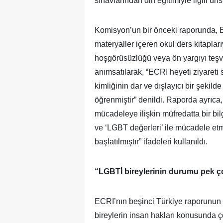
sınavlarından din eğitimiyle ilgili u
Komisyon’un bir önceki raporunda, E
materyaller içeren okul ders kitapları
hoşgörüsüzlüğü veya ön yargıyı teşvi
anımsatılarak, “ECRI heyeti ziyareti 
kimliğinin dar ve dışlayıcı bir şekil
öğrenmiştir” denildi. Raporda ayrıca, 
mücadeleye ilişkin müfredatta bir bil
ve ‘LGBT değerleri’ ile mücadele etm
başlatılmıştır” ifadeleri kullanıldı.
“LGBTİ bireylerinin durumu pek ç
ECRI’nın beşinci Türkiye raporunun
bireylerin insan hakları konusunda ç