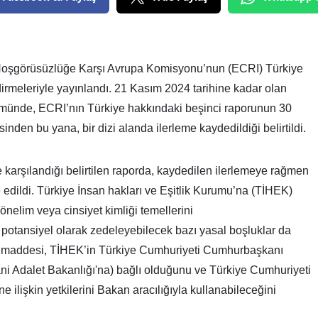
e Hoşgörüsüzlüğe Karşı Avrupa Komisyonu’nun (ECRI) Türkiye
dirmeleriyle yayınlandı. 21 Kasım 2024 tarihine kadar olan
münde, ECRI’nın Türkiye hakkındaki beşinci raporunun 30
nden bu yana, bir dizi alanda ilerleme kaydedildiği belirtildi.
 karşılandığı belirtilen raporda, kaydedilen ilerlemeye rağmen
e edildi. Türkiye İnsan hakları ve Eşitlik Kurumu’na (TİHEK)
 yönelim veya cinsiyet kimliği temellerini
 potansiyel olarak zedeleyebilecek bazı yasal boşluklar da
1. maddesi, TİHEK’in Türkiye Cumhuriyeti Cumhurbaşkanı
yani Adalet Bakanlığı'na) bağlı olduğunu ve Türkiye Cumhuriyeti
ilişkin yetkilerini Bakan aracılığıyla kullanabileceğini
.