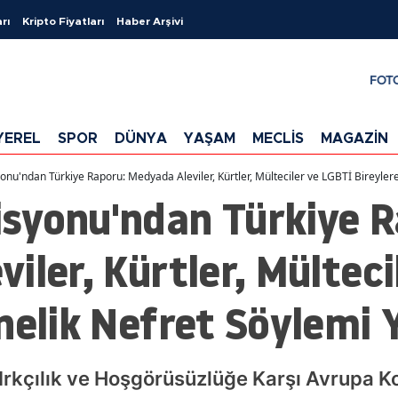
rı
Kripto Fiyatları
Haber Arşivi
FOT
YEREL
SPOR
DÜNYA
YAŞAM
MECLİS
MAGAZİN
nu'ndan Türkiye Raporu: Medyada Aleviler, Kürtler, Mülteciler ve LGBTİ Bireylere
syonu'ndan Türkiye R
iler, Kürtler, Mülteci
nelik Nefret Söylemi 
 Irkçılık ve Hoşgörüsüzlüğe Karşı Avrupa 