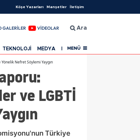
Köşe Yazarları
Manşetler
İletişim
O GALERİLER
VİDEOLAR
Ara
TEKNOLOJİ
MEDYA
EĞİTİM
SAĞLIK
Resmi Rekla
MENÜ
 Yönelik Nefret Söylemi Yaygın
aporu:
ler ve LGBTİ
Yaygın
Komisyonu'nun Türkiye