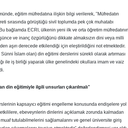
nde, eğitim müfredatına ilişkin bilgi verilerek, "Müfredatın
yareti sırasında görüştüğü sivil toplumda pek çok muhatabı
. Bu bağlamda ECRI, ülkenin yeni ilk ve orta öğretim müfredatını
üşünce ve inanç özgürlüğünü dikkate almaksızın dini veya milli
en aşırı derecede etkilendiği için eleştirildiğini not etmektedir.
Sünni İslam olan) din eğitimi derslerini sürekli olarak artırması
ı ile iş birliği yaparak ülke genelindeki okullara imam ve vaiz
ldi.
n din eğitimiyle ilgili unsurları çıkarılmalı”
erslerinin kapsayıcı eğitimi engelleme konusunda endişelere yol
yetkililere, ebeveynlerin dinlerini açıklamak zorunda kalmadan
 muaf tutulabilmelerini sağlamalarını ve genel üniversite giriş