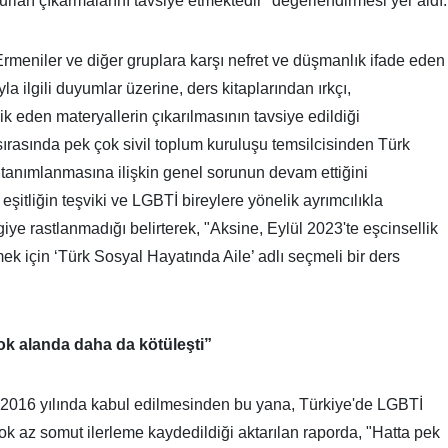
nsurları çıkarmalarını tavsiye etmektedir" değerlendirmesi yer ald
rmeniler ve diğer gruplara karşı nefret ve düşmanlık ifade eden
yla ilgili duyumlar üzerine, ders kitaplarından ırkçı,
k eden materyallerin çıkarılmasının tavsiye edildiği
sırasında pek çok sivil toplum kuruluşu temsilcisinden Türk
de tanımlanmasına ilişkin genel sorunun devam ettiğini
eşitliğin teşviki ve LGBTİ bireylere yönelik ayrımcılıkla
giye rastlanmadığı belirterek, "Aksine, Eylül 2023'te eşcinsellik
ek için ‘Türk Sosyal Hayatında Aile’ adlı seçmeli bir ders
ok alanda daha da kötüleşti”
 2016 yılında kabul edilmesinden bu yana, Türkiye'de LGBTİ
ok az somut ilerleme kaydedildiği aktarılan raporda, "Hatta pek