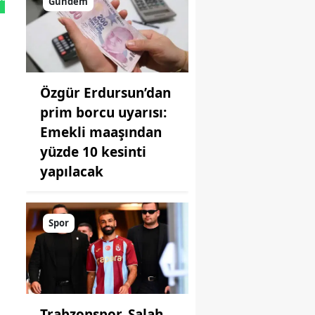
Gündem
Özgür Erdursun’dan
prim borcu uyarısı:
Emekli maaşından
yüzde 10 kesinti
yapılacak
Spor
Trabzonspor, Salah