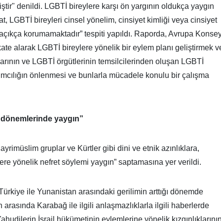
ir" denildi. LGBTİ bireylere karşı ön yargının oldukça yaygın
, LGBTİ bireyleri cinsel yönelim, cinsiyet kimliği veya cinsiyet
şı açıkça korumamaktadır” tespiti yapıldı. Raporda, Avrupa Konsey
kkate alarak LGBTİ bireylere yönelik bir eylem planı geliştirmek v
larının ve LGBTİ örgütlerinin temsilcilerinden oluşan LGBTİ
rımcılığın önlenmesi ve bunlarla mücadele konulu bir çalışma
im dönemlerinde yaygın”
yrimüslim gruplar ve Kürtler gibi dini ve etnik azınlıklara,
re yönelik nefret söylemi yaygın” saptamasına yer verildi.
 Türkiye ile Yunanistan arasındaki gerilimin arttığı dönemde
rasında Karabağ ile ilgili anlaşmazlıklarla ilgili haberlerde
 Yahudilerin İsrail hükümetinin eylemlerine yönelik kızgınlıklarını