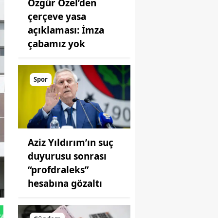
Özgür Özel’den
çerçeve yasa
açıklaması: İmza
çabamız yok
Spor
Aziz Yıldırım’ın suç
duyurusu sonrası
“profdraleks”
hesabına gözaltı
tan Gönder