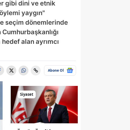
 gibi dini ve etnik
söylemi yaygın"
kle seçim dönemlerinde
on Cumhurbaşkanlığı
la hedef alan ayrımcı
Abone Ol
Siyaset