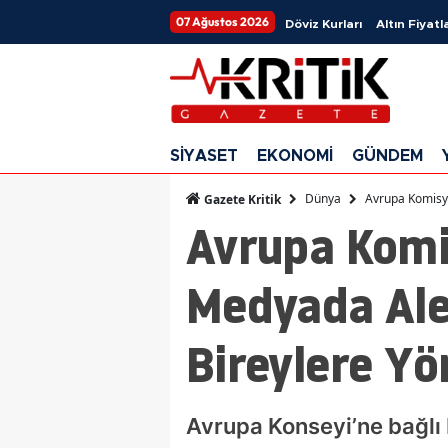
07 Ağustos 2026
Döviz Kurları
Altın Fiyatla
SİYASET
EKONOMİ
GÜNDEM
Dünya
Avrupa Komisyo
Gazete Kritik
Avrupa Komi
Medyada Alev
Bireylere Yö
Avrupa Konseyi’ne bağlı