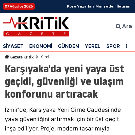
07 Ağustos 2026
Köşe Yazarları
Manşetler
İletişim
Ara
SİYASET
EKONOMİ
GÜNDEM
YEREL
SPOR
DÜ
Yerel
Gazete Kritik
Karşıyaka'da yeni yaya üst
geçidi, güvenliği ve ulaşım
konforunu artıracak
İzmir'de, Karşıyaka Yeni Girne Caddesi'nde
yaya güvenliğini artırmak için bir üst geçit
inşa ediliyor. Proje, modern tasarımıyla