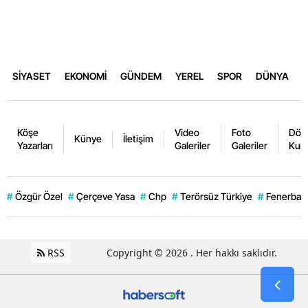
SİYASET
EKONOMİ
GÜNDEM
YEREL
SPOR
DÜNYA
Köşe
Video
Foto
Dövi
Künye
İletişim
Yazarları
Galeriler
Galeriler
Kurl
#
Özgür Özel
#
Çerçeve Yasa
#
Chp
#
Terörsüz Türkiye
#
Fenerbahç
RSS
Copyright © 2026 . Her hakkı saklıdır.