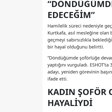
“DÖNDÜĞÜMDE
EDECEĞIM”
Hamilelik süreci nedeniyle ge
Kurtkafa, asıl mesleğine olan b
geçmeyi sabırsızlıkla beklediğ
bir hayal olduğunu belirtti.
“Döndüğümde şoförlüğe devam
yaptığını vurguladı. ESHOT’ta
adayı, yeniden görevinin başın
ifade etti.
KADIN ŞOFÖR
HAYALIYDI