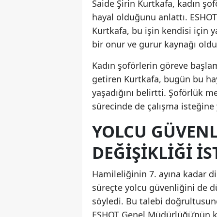
Saide Şirin Kurtkafa, kadın şof
hayal olduğunu anlattı. ESHOT
Kurtkafa, bu işin kendisi için
bir onur ve gurur kaynağı old
Kadın şoförlerin göreve başla
getiren Kurtkafa, bugün bu ha
yaşadığını belirtti. Şoförlük m
sürecinde de çalışma isteğine 
YOLCU GÜVENLI
DEĞIŞIKLIĞI IS
Hamileliğinin 7. ayına kadar d
süreçte yolcu güvenliğini de dü
söyledi. Bu talebi doğrultusu
ESHOT Genel Müdürlüğü’nün ken