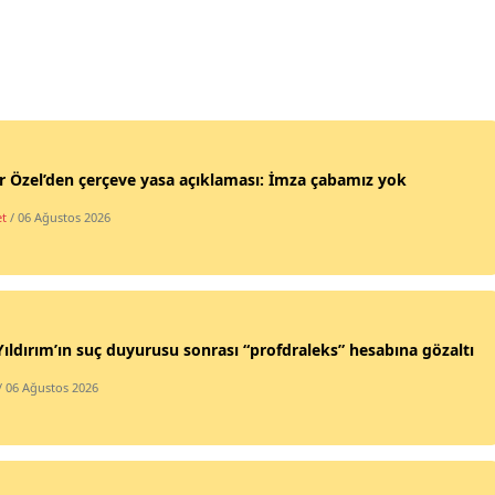
 Özel’den çerçeve yasa açıklaması: İmza çabamız yok
et
/ 06 Ağustos 2026
Yıldırım’ın suç duyurusu sonrası “profdraleks” hesabına gözaltı
/ 06 Ağustos 2026