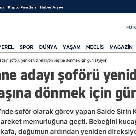
arı
Kripto Fiyatları
Haber Arşivi
FOT
YEREL
SPOR
DÜNYA
YAŞAM
MECLİS
MAGAZİN
dayı şoförü yeniden direksiyon başına dönmek için gün sayıyor
ne adayı şoförü yeni
aşına dönmek için gün
e şoför olarak görev yapan Saide Şirin Ku
 hareket memurluğuna geçti. Bebeğini kuca
tkafa, doğumun ardından yeniden direksi