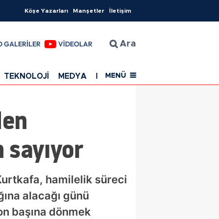
Köşe Yazarları
Manşetler
İletişim
O GALERİLER
VİDEOLAR
Ara
TEKNOLOJİ
MEDYA
EĞİTİM
SAĞLIK
Resmi Rekla
MENÜ
den
 sayıyor
rtkafa, hamilelik süreci
ğına alacağı günü
yon başına dönmek