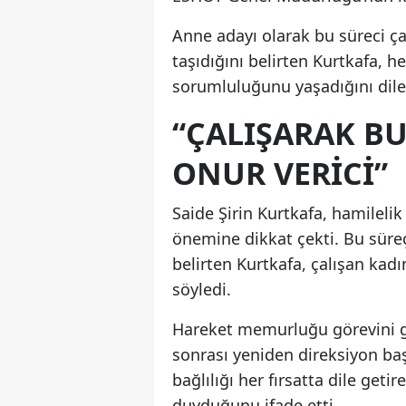
Anne adayı olarak bu süreci ç
taşıdığını belirten Kurtkafa, 
sorumluluğunu yaşadığını dile 
“ÇALIŞARAK B
ONUR VERICI”
Saide Şirin Kurtkafa, hamilel
önemine dikkat çekti. Bu sü
belirten Kurtkafa, çalışan kad
söyledi.
Hareket memurluğu görevini g
sonrası yeniden direksiyon ba
bağlılığı her fırsatta dile get
duyduğunu ifade etti.