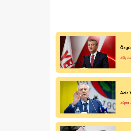
Özgür
#Siyas
Aziz 
#Spor