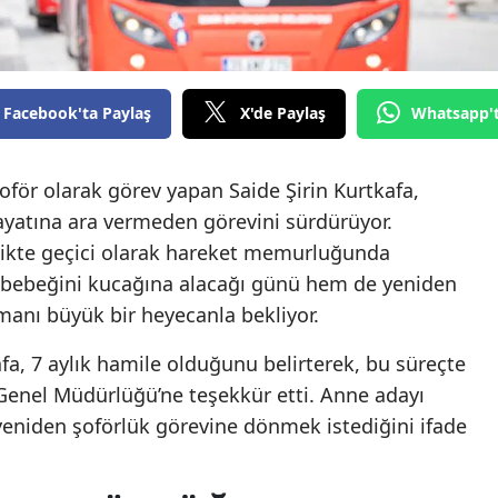
Facebook'ta Paylaş
X'de Paylaş
Whatsapp'
ör olarak görev yapan Saide Şirin Kurtkafa,
ayatına ara vermeden görevini sürdürüyor.
rlikte geçici olarak hareket memurluğunda
m bebeğini kucağına alacağı günü hem de yeniden
manı büyük bir heyecanla bekliyor.
afa, 7 aylık hamile olduğunu belirterek, bu süreçte
enel Müdürlüğü’ne teşekkür etti. Anne adayı
eniden şoförlük görevine dönmek istediğini ifade