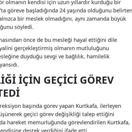
ör olmanın kendisi için uzun yıllardır kurduğu bir
’ta göreve başladığında 24 yaşında olduğunu belirte
 yalnızca bir meslek olmadığını, aynı zamanda büyük
uğunu söyledi.
masından önce de bu mesleği hayal ettiğini dile
yalini gerçekleştirmiş olmanın mutluluğunu
esleğine duyduğu sevgi ve bağlılık, hamilelik
yansıdı.
ĞI IÇIN GEÇICI GÖREV
TEDI
ireksiyon başında görev yapan Kurtkafa, ilerleyen
şünerek geçici görev değişikliği talep ettiğini
nda hareket memurluğunda görevlendirilen Kurtkafa,
disine destek verdiğini ifade etti.