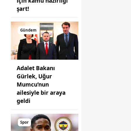
için kamu hazırlığı
şart!
Gündem
Adalet Bakanı
Gürlek, Uğur
Mumcu’nun
ailesiyle bir araya
geldi
Spor