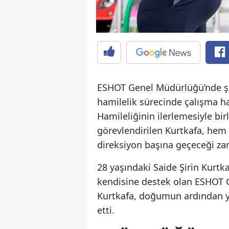
ESHOT Genel Müdürlüğü’nde şof
hamilelik sürecinde çalışma h
Hamileliğinin ilerlemesiyle bi
görevlendirilen Kurtkafa, he
direksiyon başına geçeceği za
28 yaşındaki Saide Şirin Kurtk
kendisine destek olan ESHOT G
Kurtkafa, doğumun ardından y
etti.