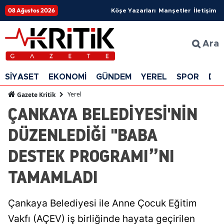
08 Ağustos 2026
Köşe Yazarları
Manşetler
İletişim
Ara
SİYASET
EKONOMİ
GÜNDEM
YEREL
SPOR
DÜ
Yerel
Gazete Kritik
ÇANKAYA BELEDİYESİ'NİN
DÜZENLEDİĞİ "BABA
DESTEK PROGRAMI”NI
TAMAMLADI
Çankaya Belediyesi ile Anne Çocuk Eğitim
Vakfı (AÇEV) iş birliğinde hayata geçirilen