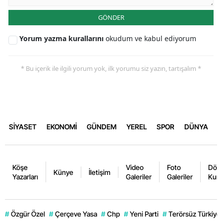
GÖNDER
Yorum yazma kurallarını
okudum ve kabul ediyorum
* Bu içerik ile ilgili yorum yok, ilk yorumu siz yazın, tartışalım *
SİYASET
EKONOMİ
GÜNDEM
YEREL
SPOR
DÜNYA
Köşe
Video
Foto
Dövi
Künye
İletişim
Yazarları
Galeriler
Galeriler
Kurl
#
Özgür Özel
#
Çerçeve Yasa
#
Chp
#
Yeni Parti
#
Terörsüz Türkiye