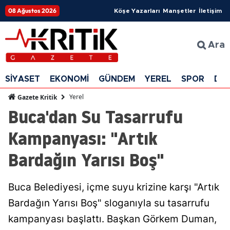
08 Ağustos 2026
Köşe Yazarları
Manşetler
İletişim
Ara
SİYASET
EKONOMİ
GÜNDEM
YEREL
SPOR
DÜ
Yerel
Gazete Kritik
Buca'dan Su Tasarrufu
Kampanyası: "Artık
Bardağın Yarısı Boş"
Buca Belediyesi, içme suyu krizine karşı "Artık
Bardağın Yarısı Boş" sloganıyla su tasarrufu
kampanyası başlattı. Başkan Görkem Duman,