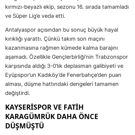
kırmızı-beyazlı ekip, sezonu 16. sırada tamamladı
ve Süper Lig’e veda etti.
Antalyaspor açısından bu sonuç büyük hayal
kırıklığı yarattı. Çünkü takım son maçını
kazanmasına rağmen kümede kalma barajını
aşamadı. Özellikle Gençlerbirliği’nin Trabzonspor
karşısında aldığı 3-0’lık deplasman galibiyeti ve
Eyüpspor’un Kadıköy’de Fenerbahçe’den puan
alması, düşme hattındaki dengeleri tamamen
değiştirdi.
KAYSERISPOR VE FATIH
KARAGÜMRÜK DAHA ÖNCE
DÜŞMÜŞTÜ