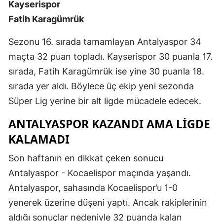
Kayserispor
Fatih Karagümrük
Sezonu 16. sırada tamamlayan Antalyaspor 34
maçta 32 puan topladı. Kayserispor 30 puanla 17.
sırada, Fatih Karagümrük ise yine 30 puanla 18.
sırada yer aldı. Böylece üç ekip yeni sezonda
Süper Lig yerine bir alt ligde mücadele edecek.
ANTALYASPOR KAZANDI AMA LIGDE
KALAMADI
Son haftanın en dikkat çeken sonucu
Antalyaspor - Kocaelispor maçında yaşandı.
Antalyaspor, sahasında Kocaelispor’u 1-0
yenerek üzerine düşeni yaptı. Ancak rakiplerinin
aldığı sonuçlar nedeniyle 32 puanda kalan