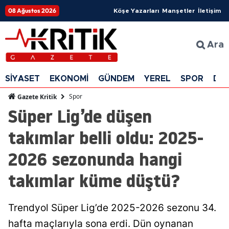
08 Ağustos 2026
Köşe Yazarları
Manşetler
İletişim
Ara
SİYASET
EKONOMİ
GÜNDEM
YEREL
SPOR
DÜ
Spor
Gazete Kritik
Süper Lig’de düşen
takımlar belli oldu: 2025-
2026 sezonunda hangi
takımlar küme düştü?
Trendyol Süper Lig’de 2025-2026 sezonu 34.
hafta maçlarıyla sona erdi. Dün oynanan