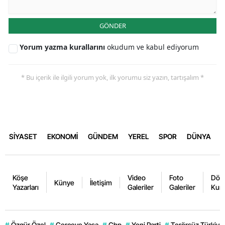
GÖNDER
Yorum yazma kurallarını
okudum ve kabul ediyorum
* Bu içerik ile ilgili yorum yok, ilk yorumu siz yazın, tartışalım *
SİYASET
EKONOMİ
GÜNDEM
YEREL
SPOR
DÜNYA
Köşe
Video
Foto
Dövi
Künye
İletişim
Yazarları
Galeriler
Galeriler
Kurl
#
Özgür Özel
#
Çerçeve Yasa
#
Chp
#
Yeni Parti
#
Terörsüz Türkiye