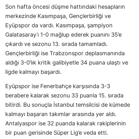
Son hafta öncesi düşme hattındaki hesapların
merkezinde Kasımpaşa, Gençlerbirliği ve
Eyüpspor da vardı. Kasımpaşa, şampiyon
Galatasaray’ı 1-0 mağlup ederek puanını 35’e
çıkardı ve sezonu 13. sırada tamamladı.
Gençlerbirliği ise Trabzonspor deplasmanında
aldığı 3-0’lık kritik galibiyetle 34 puana ulaştı ve
ligde kalmayı başardı.
Eyüpspor ise Fenerbahçe karşısında 3-3
berabere kalarak sezonu 33 puanla 15. sırada
bitirdi. Bu sonuçla İstanbul temsilcisi de kümede
kalmayı başaran takımlar arasında yer aldı.
Antalyaspor ise 32 puanda kalarak rakiplerinin
bir puan gerisinde Süper Lig’e veda etti.