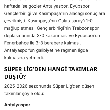
haftada ise gözler Antalyaspor, Eyüpspor,
Gençlerbirliği ve Kasımpaşa’nın alacağı sonuçlara
çevrilmişti. Kasımpaşa’nın Galatasaray’ı 1-0
mağlup etmesi, Gençlerbirliği’nin Trabzonspor
deplasmanında 3-0 kazanması ve Eyüpspor’un
Fenerbahçe ile 3-3 berabere kalması,
Antalyaspor’un galibiyetine rağmen ligde
kalmasına yetmedi.
SÜPER LIG’DEN HANGI TAKIMLAR
DÜŞTÜ?
2025-2026 sezonunda Süper Lig’den düşen
takımlar şöyle oldu:
Antalyaspor