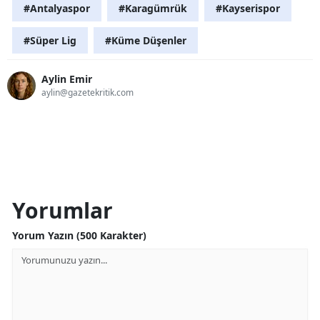
#Antalyaspor
#Karagümrük
#Kayserispor
#Süper Lig
#Küme Düşenler
Aylin Emir
aylin@gazetekritik.com
Yorumlar
Yorum Yazın (500 Karakter)