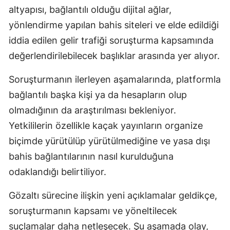
altyapısı, bağlantılı olduğu dijital ağlar,
yönlendirme yapılan bahis siteleri ve elde edildiği
iddia edilen gelir trafiği soruşturma kapsamında
değerlendirilebilecek başlıklar arasında yer alıyor.
Soruşturmanın ilerleyen aşamalarında, platformla
bağlantılı başka kişi ya da hesapların olup
olmadığının da araştırılması bekleniyor.
Yetkililerin özellikle kaçak yayınların organize
biçimde yürütülüp yürütülmediğine ve yasa dışı
bahis bağlantılarının nasıl kurulduğuna
odaklandığı belirtiliyor.
Gözaltı sürecine ilişkin yeni açıklamalar geldikçe,
soruşturmanın kapsamı ve yöneltilecek
suçlamalar daha netleşecek. Şu aşamada olay,