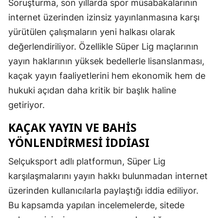
Soruşturma, son yıllarda spor müsabakalarının
internet üzerinden izinsiz yayınlanmasına karşı
yürütülen çalışmaların yeni halkası olarak
değerlendiriliyor. Özellikle Süper Lig maçlarının
yayın haklarının yüksek bedellerle lisanslanması,
kaçak yayın faaliyetlerini hem ekonomik hem de
hukuki açıdan daha kritik bir başlık haline
getiriyor.
KAÇAK YAYIN VE BAHIS
YÖNLENDIRMESI IDDIASI
Selçuksport adlı platformun, Süper Lig
karşılaşmalarını yayın hakkı bulunmadan internet
üzerinden kullanıcılarla paylaştığı iddia ediliyor.
Bu kapsamda yapılan incelemelerde, sitede