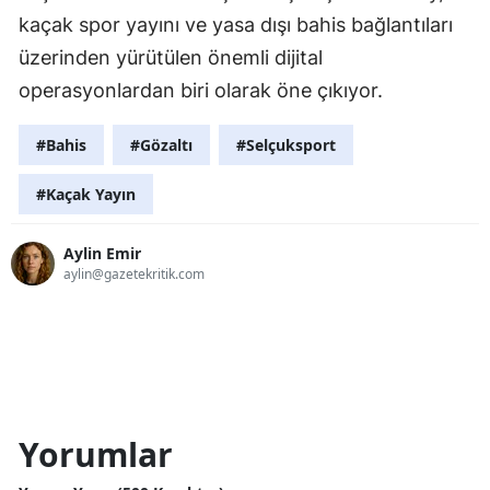
kaçak spor yayını ve yasa dışı bahis bağlantıları
üzerinden yürütülen önemli dijital
operasyonlardan biri olarak öne çıkıyor.
#Bahis
#Gözaltı
#Selçuksport
#Kaçak Yayın
Aylin Emir
aylin@gazetekritik.com
Yorumlar