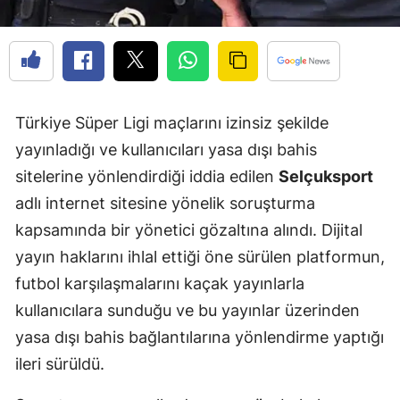
Türkiye Süper Ligi maçlarını izinsiz şekilde
yayınladığı ve kullanıcıları yasa dışı bahis
sitelerine yönlendirdiği iddia edilen
Selçuksport
adlı internet sitesine yönelik soruşturma
kapsamında bir yönetici gözaltına alındı. Dijital
yayın haklarını ihlal ettiği öne sürülen platformun,
futbol karşılaşmalarını kaçak yayınlarla
kullanıcılara sunduğu ve bu yayınlar üzerinden
yasa dışı bahis bağlantılarına yönlendirme yaptığı
ileri sürüldü.