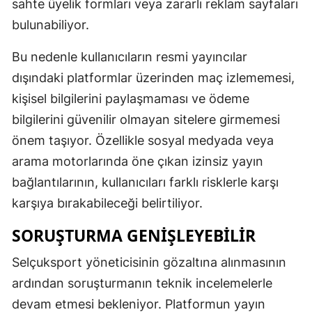
sahte üyelik formları veya zararlı reklam sayfaları
bulunabiliyor.
Bu nedenle kullanıcıların resmi yayıncılar
dışındaki platformlar üzerinden maç izlememesi,
kişisel bilgilerini paylaşmaması ve ödeme
bilgilerini güvenilir olmayan sitelere girmemesi
önem taşıyor. Özellikle sosyal medyada veya
arama motorlarında öne çıkan izinsiz yayın
bağlantılarının, kullanıcıları farklı risklerle karşı
karşıya bırakabileceği belirtiliyor.
SORUŞTURMA GENIŞLEYEBILIR
Selçuksport yöneticisinin gözaltına alınmasının
ardından soruşturmanın teknik incelemelerle
devam etmesi bekleniyor. Platformun yayın