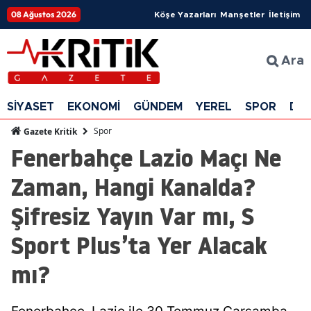
08 Ağustos 2026
Köşe Yazarları
Manşetler
İletişim
Ara
SİYASET
EKONOMİ
GÜNDEM
YEREL
SPOR
DÜ
Spor
Gazete Kritik
Fenerbahçe Lazio Maçı Ne
Zaman, Hangi Kanalda?
Şifresiz Yayın Var mı, S
Sport Plus’ta Yer Alacak
mı?