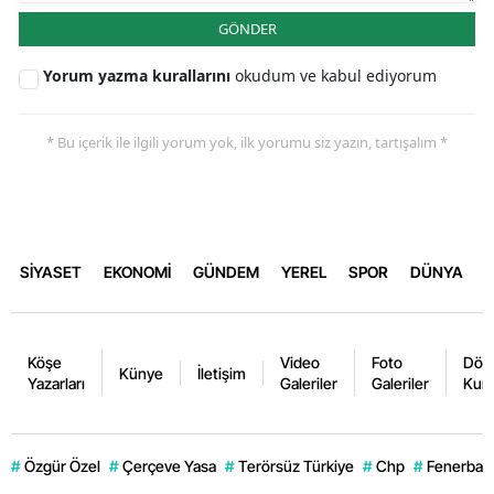
GÖNDER
Yorum yazma kurallarını
okudum ve kabul ediyorum
* Bu içerik ile ilgili yorum yok, ilk yorumu siz yazın, tartışalım *
SİYASET
EKONOMİ
GÜNDEM
YEREL
SPOR
DÜNYA
Köşe
Video
Foto
Dövi
Künye
İletişim
Yazarları
Galeriler
Galeriler
Kurl
#
Özgür Özel
#
Çerçeve Yasa
#
Terörsüz Türkiye
#
Chp
#
Fenerbahç