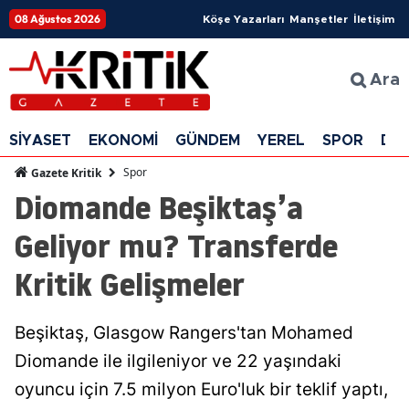
08 Ağustos 2026
Köşe Yazarları
Manşetler
İletişim
Ara
SİYASET
EKONOMİ
GÜNDEM
YEREL
SPOR
DÜ
Spor
Gazete Kritik
Diomande Beşiktaş’a
Geliyor mu? Transferde
Kritik Gelişmeler
Beşiktaş, Glasgow Rangers'tan Mohamed
Diomande ile ilgileniyor ve 22 yaşındaki
oyuncu için 7.5 milyon Euro'luk bir teklif yaptı,