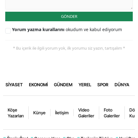
GÖNDER
Yorum yazma kurallarını
okudum ve kabul ediyorum
* Bu içerik ile ilgili yorum yok, ilk yorumu siz yazın, tartışalım *
SİYASET
EKONOMİ
GÜNDEM
YEREL
SPOR
DÜNYA
Köşe
Video
Foto
Dövi
Künye
İletişim
Yazarları
Galeriler
Galeriler
Kurl