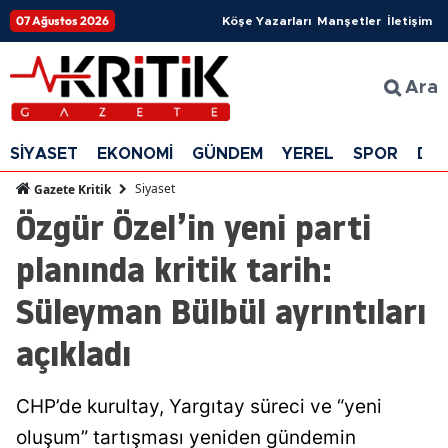
07 Ağustos 2026
Köşe Yazarları
Manşetler
İletişim
Ara
SİYASET
EKONOMİ
GÜNDEM
YEREL
SPOR
DÜ
Siyaset
Gazete Kritik
Özgür Özel’in yeni parti
planında kritik tarih:
Süleyman Bülbül ayrıntıları
açıkladı
CHP’de kurultay, Yargıtay süreci ve “yeni
oluşum” tartışması yeniden gündemin