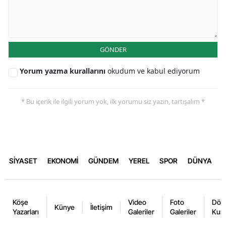
GÖNDER
Yorum yazma kurallarını
okudum ve kabul ediyorum
* Bu içerik ile ilgili yorum yok, ilk yorumu siz yazın, tartışalım *
SİYASET
EKONOMİ
GÜNDEM
YEREL
SPOR
DÜNYA
Köşe
Video
Foto
Dövi
Künye
İletişim
Yazarları
Galeriler
Galeriler
Kurl