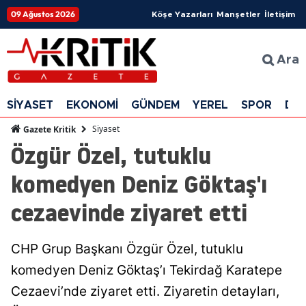
09 Ağustos 2026
Köşe Yazarları
Manşetler
İletişim
Ara
SİYASET
EKONOMİ
GÜNDEM
YEREL
SPOR
DÜ
Siyaset
Gazete Kritik
Özgür Özel, tutuklu
komedyen Deniz Göktaş'ı
cezaevinde ziyaret etti
CHP Grup Başkanı Özgür Özel, tutuklu
komedyen Deniz Göktaş’ı Tekirdağ Karatepe
Cezaevi’nde ziyaret etti. Ziyaretin detayları,