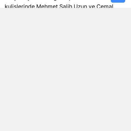
kulislerinde Mehmet Salih Uzun ve Cemal
Enginyurt’un da “Hayır” oyu kullanabileceği
konuşuluyor. Ancak iki milletvekilinden bu
yönde teyit edilmiş açık bir oy açıklaması
henüz bulunmuyor. Genel Kurul’daki oylama
Yeni Parti içerisindeki olası fireler nedeniyle
yakından izlenecek.
Ezgi Atik
Yayınlanma
09 Ağustos 2026 - 16:11
Haber Editörü