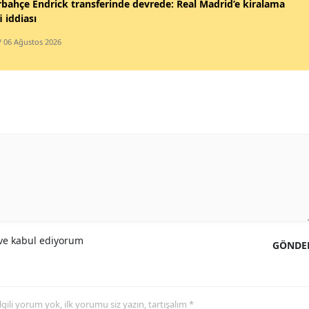
bahçe Endrick transferinde devrede: Real Madrid’e kiralama
i iddiası
/ 06 Ağustos 2026
e kabul ediyorum
GÖNDE
 ilgili yorum yok, ilk yorumu siz yazın, tartışalım *