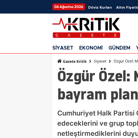
06 Ağustos 2026
Döviz Kurları
Altın Fiyatl
SİYASET
EKONOMİ
GÜNDEM
Siyaset
Özgür Özel: M
Gazete Kritik
Özgür Özel: 
bayram plan
Cumhuriyet Halk Partisi
edeceklerini ve grup top
netleştirmediklerini duy