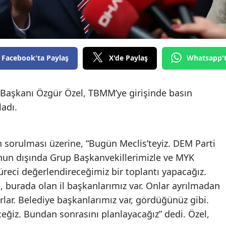
Facebook'ta Paylaş
X'de Paylaş
Whatsapp'
Başkanı Özgür Özel, TBMM’ye girişinde basın
ladı.
 sorulması üzerine, “Bugün Meclis’teyiz. DEM Parti
Onun dışında Grup Başkanvekillerimizle ve MYK
reci değerlendireceğimiz bir toplantı yapacağız.
, burada olan il başkanlarımız var. Onlar ayrılmadan
lar. Belediye başkanlarımız var, gördüğünüz gibi.
eğiz. Bundan sonrasını planlayacağız” dedi. Özel,