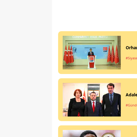
Orhan
#Siyas
Adale
#Gün