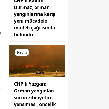
CHP'li Kadim
Durmaz, orman
yangınlarına karşı
yeni mücadele
modeli çağrısında
n
bulundu
Meclis
CHP'li Yazgan:
Orman yangınları
sorun zihniyetin
yansıması, öncelik