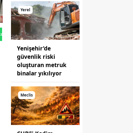
Yerel
tan Gönder
Yenişehir’de
güvenlik riski
oluşturan metruk
binalar yıkılıyor
Meclis