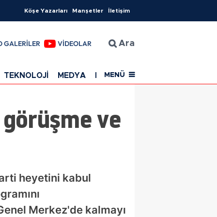
Köşe Yazarları
Manşetler
İletişim
O GALERİLER
VİDEOLAR
Ara
TEKNOLOJİ
MEDYA
EĞİTİM
SAĞLIK
Resmi Rekla
MENÜ
e görüşme ve
ti heyetini kabul
ogramını
e Genel Merkez'de kalmayı