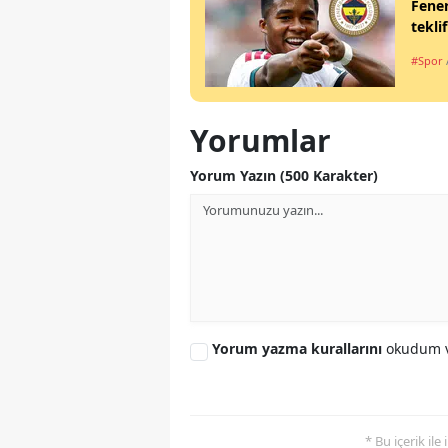
Fener
teklif
#Spor
Yorumlar
Yorum Yazın (500 Karakter)
Yorum yazma kurallarını
okudum v
* Bu içerik ile