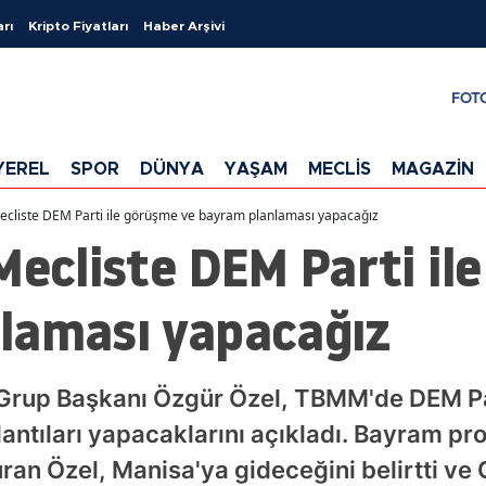
arı
Kripto Fiyatları
Haber Arşivi
FOT
YEREL
SPOR
DÜNYA
YAŞAM
MECLİS
MAGAZİN
ecliste DEM Parti ile görüşme ve bayram planlaması yapacağız
Mecliste DEM Parti il
laması yapacağız
 Grup Başkanı Özgür Özel, TBMM'de DEM Par
lantıları yapacaklarını açıkladı. Bayram pr
uran Özel, Manisa'ya gideceğini belirtti v