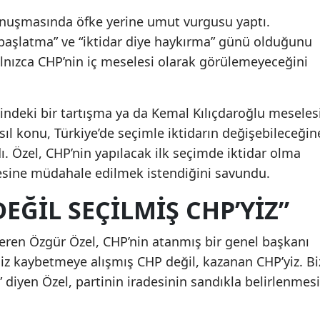
onuşmasında öfke yerine umut vurgusu yaptı.
başlatma” ve “iktidar diye haykırma” günü olduğunu
alnızca CHP’nin iç meselesi olarak görülemeyeceğini
indeki bir tartışma ya da Kemal Kılıçdaroğlu meseles
sıl konu, Türkiye’de seçimle iktidarın değişebileceğin
 Özel, CHP’nin yapılacak ilk seçimde iktidar olma
desine müdahale edilmek istendiğini savundu.
EĞIL SEÇILMIŞ CHP’YIZ”
ren Özgür Özel, CHP’nin atanmış bir genel başkanı
iz kaybetmeye alışmış CHP değil, kazanan CHP’yiz. Bi
 diyen Özel, partinin iradesinin sandıkla belirlenmesi