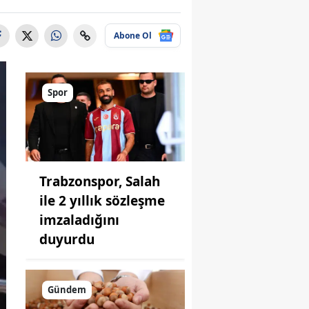
Abone Ol
Spor
Trabzonspor, Salah
ile 2 yıllık sözleşme
imzaladığını
duyurdu
Gündem