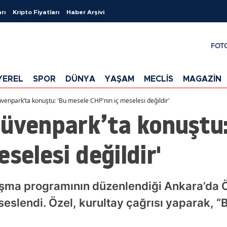
rı
Kripto Fiyatları
Haber Arşivi
FOT
YEREL
SPOR
DÜNYA
YAŞAM
MECLİS
MAGAZİN
venpark’ta konuştu: 'Bu mesele CHP'nin iç meselesi değildir'
Güvenpark’ta konuştu:
selesi değildir'
aşma programının düzenlendiği Ankara’da 
seslendi. Özel, kurultay çağrısı yaparak, “