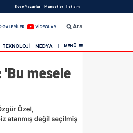
Köşe Yazarları
Manşetler
İletişim
O GALERİLER
VİDEOLAR
Ara
TEKNOLOJİ
MEDYA
EĞİTİM
SAĞLIK
Resmi Rekla
MENÜ
 'Bu mesele
Özgür Özel,
Biz atanmış değil seçilmiş