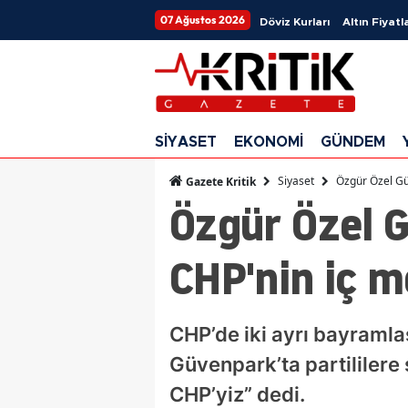
07 Ağustos 2026
Döviz Kurları
Altın Fiyatla
SİYASET
EKONOMİ
GÜNDEM
Siyaset
Özgür Özel Gü
Gazete Kritik
Özgür Özel 
CHP'nin iç me
CHP’de iki ayrı bayraml
Güvenpark’ta partililere 
CHP’yiz” dedi.