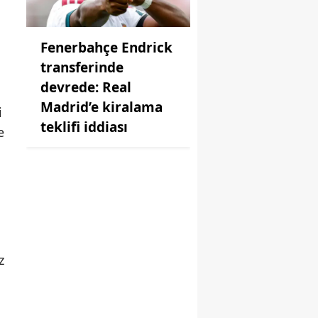
Fenerbahçe Endrick
transferinde
devrede: Real
Madrid’e kiralama
i
teklifi iddiası
e
z