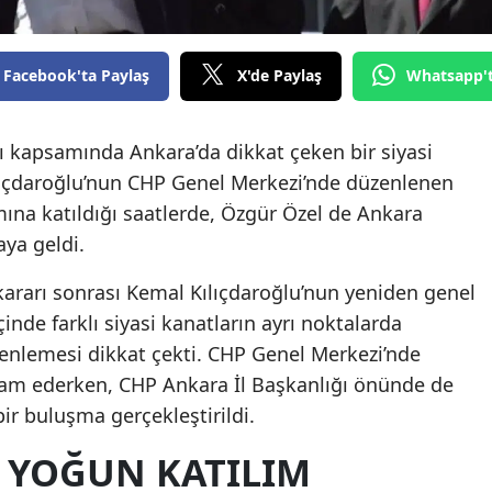
Facebook'ta Paylaş
X'de Paylaş
Whatsapp'
kapsamında Ankara’da dikkat çeken bir siyasi
ılıçdaroğlu’nun CHP Genel Merkezi’nde düzenlenen
na katıldığı saatlerde, Özgür Özel de Ankara
aya geldi.
rarı sonrası Kemal Kılıçdaroğlu’nun yeniden genel
inde farklı siyasi kanatların ayrı noktalarda
nlemesi dikkat çekti. CHP Genel Merkezi’nde
vam ederken, CHP Ankara İl Başkanlığı önünde de
bir buluşma gerçekleştirildi.
 YOĞUN KATILIM