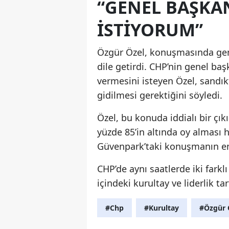
“GENEL BAŞKAN
ISTIYORUM”
Özgür Özel, konuşmasında gene
dile getirdi. CHP’nin genel baş
vermesini isteyen Özel, sandı
gidilmesi gerektiğini söyledi.
Özel, bu konuda iddialı bir çı
yüzde 85’in altında oy alması 
Güvenpark’taki konuşmanın en 
CHP’de aynı saatlerde iki far
içindeki kurultay ve liderlik t
#Chp
#Kurultay
#Özgür 