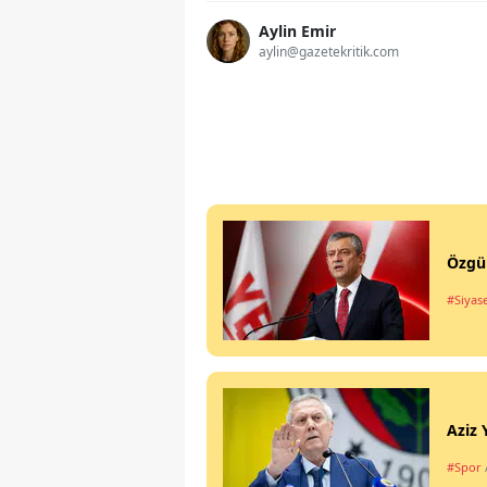
Aylin Emir
aylin@gazetekritik.com
Özgür
#Siyas
Aziz 
#Spor