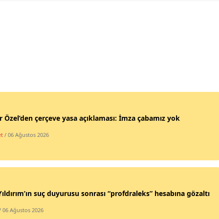
 Özel’den çerçeve yasa açıklaması: İmza çabamız yok
et
/ 06 Ağustos 2026
Yıldırım’ın suç duyurusu sonrası “profdraleks” hesabına gözaltı
/ 06 Ağustos 2026