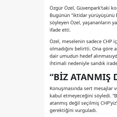
Özgür Özel, Güvenpark’taki k
Bugünün “iktidar yürüyüşünü 
söyleyen Özel, yaşananların y
ifade etti.
Özel, meselenin sadece CHP iç
olmadığını belirtti. Ona göre a
dair umudun hedef alınmasıydı.
ihtimali nedeniyle sandık ira
“BIZ ATANMIŞ D
Konuşmasında sert mesajlar ve
kabul etmeyeceğini söyledi. “B
atanmış değil seçilmiş CHP’yiz”
gerektiğini vurguladı.