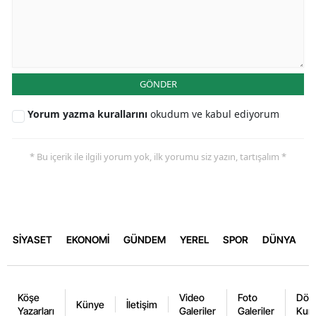
GÖNDER
Yorum yazma kurallarını
okudum ve kabul ediyorum
* Bu içerik ile ilgili yorum yok, ilk yorumu siz yazın, tartışalım *
SİYASET
EKONOMİ
GÜNDEM
YEREL
SPOR
DÜNYA
Köşe
Video
Foto
Dövi
Künye
İletişim
Yazarları
Galeriler
Galeriler
Kurl