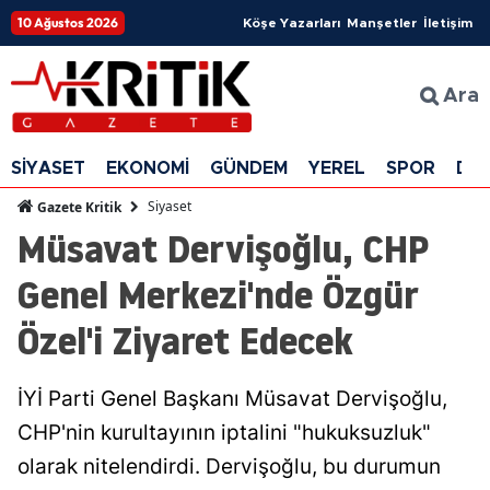
10 Ağustos 2026
Köşe Yazarları
Manşetler
İletişim
Ara
SİYASET
EKONOMİ
GÜNDEM
YEREL
SPOR
DÜ
Siyaset
Gazete Kritik
Müsavat Dervişoğlu, CHP
Genel Merkezi'nde Özgür
Özel'i Ziyaret Edecek
İYİ Parti Genel Başkanı Müsavat Dervişoğlu,
CHP'nin kurultayının iptalini "hukuksuzluk"
olarak nitelendirdi. Dervişoğlu, bu durumun