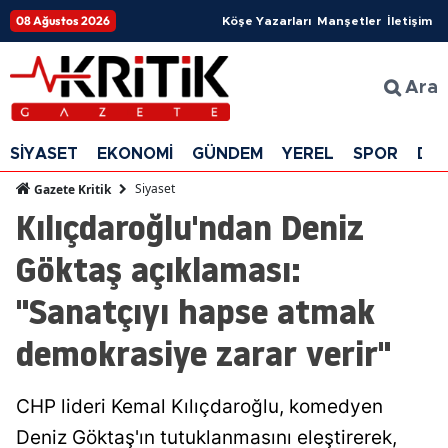
08 Ağustos 2026
Köşe Yazarları
Manşetler
İletişim
Ara
SİYASET
EKONOMİ
GÜNDEM
YEREL
SPOR
DÜ
Siyaset
Gazete Kritik
Kılıçdaroğlu'ndan Deniz
Göktaş açıklaması:
"Sanatçıyı hapse atmak
demokrasiye zarar verir"
CHP lideri Kemal Kılıçdaroğlu, komedyen
Deniz Göktaş'ın tutuklanmasını eleştirerek,