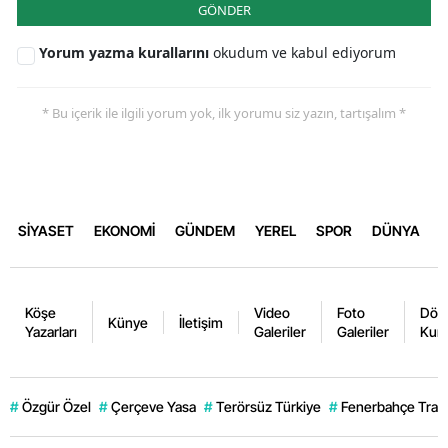
GÖNDER
Yorum yazma kurallarını
okudum ve kabul ediyorum
* Bu içerik ile ilgili yorum yok, ilk yorumu siz yazın, tartışalım *
SİYASET
EKONOMİ
GÜNDEM
YEREL
SPOR
DÜNYA
Köşe
Video
Foto
Dövi
Künye
İletişim
Yazarları
Galeriler
Galeriler
Kurl
#
Özgür Özel
#
Çerçeve Yasa
#
Terörsüz Türkiye
#
Fenerbahçe Trans