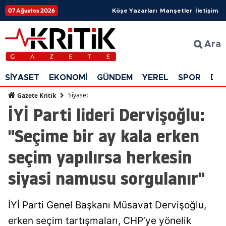
07 Ağustos 2026
Köşe Yazarları
Manşetler
İletişim
Ara
SİYASET
EKONOMİ
GÜNDEM
YEREL
SPOR
DÜ
Siyaset
Gazete Kritik
İYİ Parti lideri Dervişoğlu:
"Seçime bir ay kala erken
seçim yapılırsa herkesin
siyasi namusu sorgulanır"
İYİ Parti Genel Başkanı Müsavat Dervişoğlu,
erken seçim tartışmaları, CHP’ye yönelik