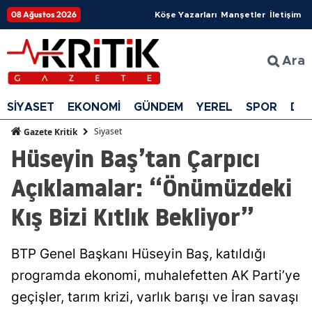
08 Ağustos 2026
Köşe Yazarları
Manşetler
İletişim
Ara
SİYASET
EKONOMİ
GÜNDEM
YEREL
SPOR
DÜ
Siyaset
Gazete Kritik
Hüseyin Baş’tan Çarpıcı
Açıklamalar: “Önümüzdeki
Kış Bizi Kıtlık Bekliyor”
BTP Genel Başkanı Hüseyin Baş, katıldığı
programda ekonomi, muhalefetten AK Parti’ye
geçişler, tarım krizi, varlık barışı ve İran savaşı