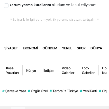
Yorum yazma kurallarını
okudum ve kabul ediyorum
* Bu içerik ile ilgili yorum yok, ilk yorumu siz yazın, tartışalım *
SİYASET
EKONOMİ
GÜNDEM
YEREL
SPOR
DÜNYA
Köşe
Video
Foto
Dövi
Künye
İletişim
Yazarları
Galeriler
Galeriler
Kurl
#
Çerçeve Yasa
#
Özgür Özel
#
Terörsüz Türkiye
#
Yeni Parti
#
Chp