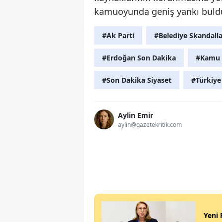
kamuoyunda geniş yankı buld
#Ak Parti
#Belediye Skandalla
#Erdoğan Son Dakika
#Kamu 
#Son Dakika Siyaset
#Türkiy
Aylin Emir
aylin@gazetekritik.com
Yeni 