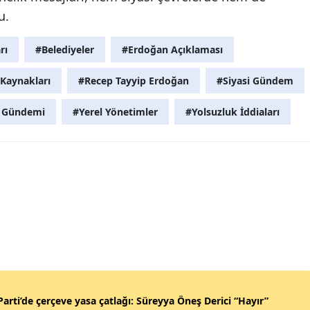
u.
rı
#Belediyeler
#Erdoğan Açıklaması
Kaynakları
#Recep Tayyip Erdoğan
#Siyasi Gündem
e Gündemi
#Yerel Yönetimler
#Yolsuzluk İddiaları
Parti’de çerçeve yasa çatlağı: Süreyya Öneş Derici “Hayır”