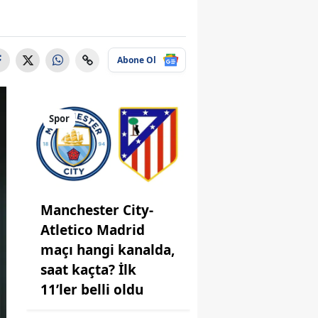
Abone Ol
Spor
Manchester City-
Atletico Madrid
maçı hangi kanalda,
saat kaçta? İlk
11’ler belli oldu