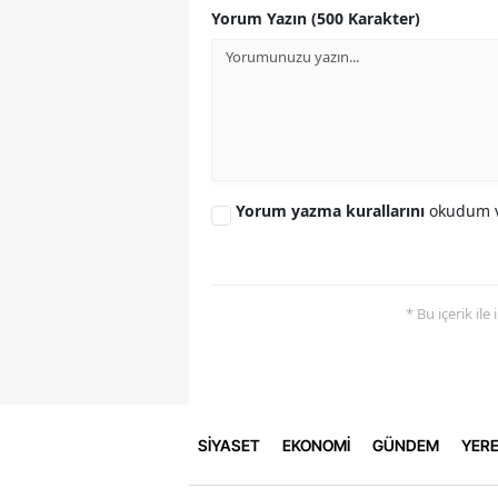
Yorum Yazın (500 Karakter)
Yorum yazma kurallarını
okudum v
* Bu içerik ile
SİYASET
EKONOMİ
GÜNDEM
YERE