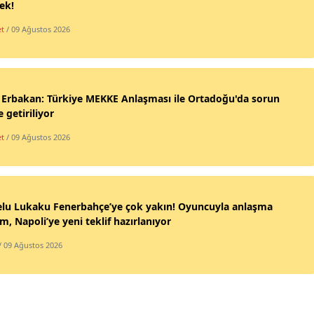
ek!
et
/ 09 Ağustos 2026
 Erbakan: Türkiye MEKKE Anlaşması ile Ortadoğu'da sorun
e getiriliyor
et
/ 09 Ağustos 2026
lu Lukaku Fenerbahçe’ye çok yakın! Oyuncuyla anlaşma
, Napoli’ye yeni teklif hazırlanıyor
/ 09 Ağustos 2026