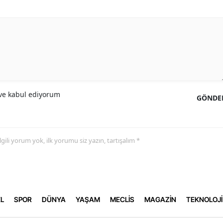
e kabul ediyorum
GÖNDE
 ilgili yorum yok, ilk yorumu siz yazın, tartışalım *
L
SPOR
DÜNYA
YAŞAM
MECLİS
MAGAZİN
TEKNOLOJİ