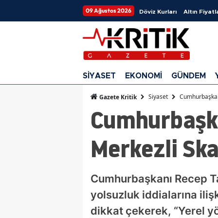
09 Ağustos 2026
Döviz Kurları
Altın Fiyatl
SİYASET
EKONOMİ
GÜNDEM
Siyaset
Cumhurbaşkanı
Gazete Kritik
Cumhurbaşka
Merkezli Sk
Cumhurbaşkanı Recep Ta
yolsuzluk iddialarına il
dikkat çekerek, “Yerel y