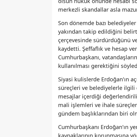
olsun hukuk önünde hesabı so
merkezli skandallar asla mazur
Son dönemde bazı belediyeler
yakından takip edildiğini beli
çerçevesinde sürdürdüğünü ve
kaydetti. Şeffaflık ve hesap ve
Cumhurbaşkanı, vatandaşların 
kullanılması gerektiğini söyled
Siyasi kulislerde Erdoğan'ın a
süreçleri ve belediyelerle ilg
mesajlar içerdiği değerlendir
mali işlemleri ve ihale süreçle
gündem başlıklarından biri ol
Cumhurbaşkanı Erdoğan'ın yere
kaynaklarının korunmasına yön