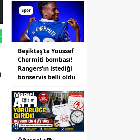
Spor
tan Gönder
Beşiktaş’ta Youssef
Chermiti bombası!
Rangers’ın istediği
l
bonservis belli oldu
Eğitim