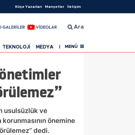
Köşe Yazarları
Manşetler
İletişim
O GALERİLER
VİDEOLAR
Ara
TEKNOLOJİ
MEDYA
EĞİTİM
SAĞLIK
Resmi Rekla
MENÜ
önetimler
Görülemez”
 usulsüzlük ve
nın korunmasının önemine
görülemez” dedi.