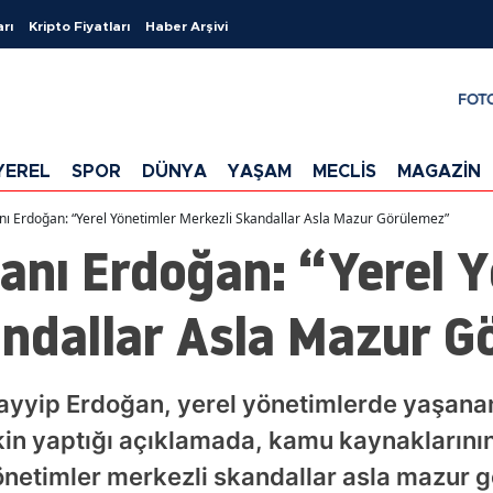
arı
Kripto Fiyatları
Haber Arşivi
FOT
YEREL
SPOR
DÜNYA
YAŞAM
MECLİS
MAGAZİN
 Erdoğan: “Yerel Yönetimler Merkezli Skandallar Asla Mazur Görülemez”
nı Erdoğan: “Yerel Y
andallar Asla Mazur 
yyip Erdoğan, yerel yönetimlerde yaşanan
işkin yaptığı açıklamada, kamu kaynakları
önetimler merkezli skandallar asla mazur 