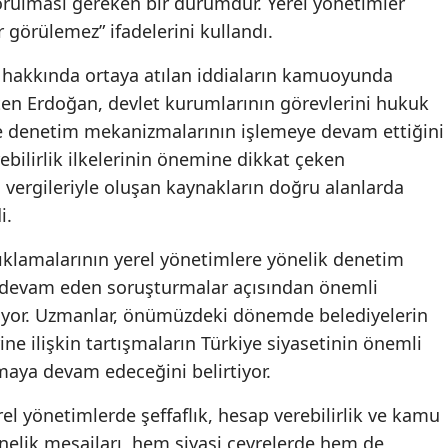
rulması gereken bir durumdur. Yerel yönetimler
 görülemez” ifadelerini kullandı.
 hakkında ortaya atılan iddiaların kamuoyunda
rten Erdoğan, devlet kurumlarının görevlerini hukuk
 denetim mekanizmalarının işlemeye devam ettiğini
rebilirlik ilkelerinin önemine dikkat çeken
vergileriyle oluşan kaynakların doğru alanlarda
i.
çıklamalarının yerel yönetimlere yönelik denetim
ili devam eden soruşturmalar açısından önemli
iliyor. Uzmanlar, önümüzdeki dönemde belediyelerin
rine ilişkin tartışmaların Türkiye siyasetinin önemli
maya devam edeceğini belirtiyor.
l yönetimlerde şeffaflık, hesap verebilirlik ve kamu
elik mesajları, hem siyasi çevrelerde hem de