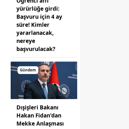
Öğrenci affı
yürürlüğe girdi:
Başvuru için 4 ay
süre! Kimler
yararlanacak,
nereye
başvurulacak?
Gündem
Dışişleri Bakanı
Hakan Fidan'dan
Mekke Anlaşması