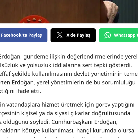
Facebook'ta Paylaş
X'de Paylaş
Whatsapp'
rdoğan, gündeme ilişkin değerlendirmelerinde yerel
süzlük ve yolsuzluk iddialarına sert tepki gösterdi.
ffaf şekilde kullanılmasının devlet yönetiminin teme
lirten Erdoğan, yerel yönetimlerin de bu sorumluluğu
iğini ifade etti.
in vatandaşlara hizmet üretmek için görev yaptığını
esinin kişisel ya da siyasi çıkarlar doğrultusunda
ez olduğunu söyledi. Cumhurbaşkanı Erdoğan,
ynakların kötüye kullanılması, hangi kurumda olursa