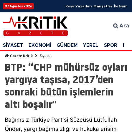
07 Ağustos 2026
Köşe Yazarları
Manşetler
İletişim
Ara
SİYASET
EKONOMİ
GÜNDEM
YEREL
SPOR
DÜ
Siyaset
Gazete Kritik
BTP: “CHP mühürsüz oyları
yargıya taşısa, 2017’den
sonraki bütün işlemlerin
altı boşalır"
Bağımsız Türkiye Partisi Sözcüsü Lütfullah
Önder, yargı bağımsızlığı ve hukuka erişim