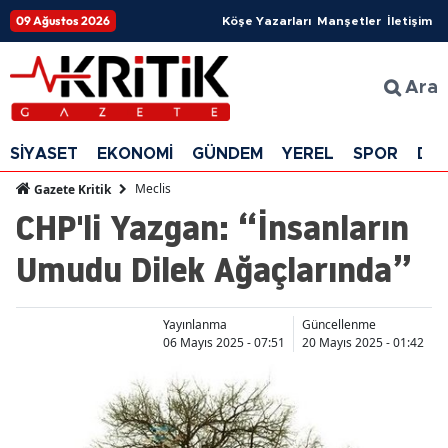
09 Ağustos 2026
Köşe Yazarları
Manşetler
İletişim
Ara
SİYASET
EKONOMİ
GÜNDEM
YEREL
SPOR
DÜ
Meclis
Gazete Kritik
CHP'li Yazgan: “İnsanların
Umudu Dilek Ağaçlarında”
Yayınlanma
Güncellenme
06 Mayıs 2025 - 07:51
20 Mayıs 2025 - 01:42