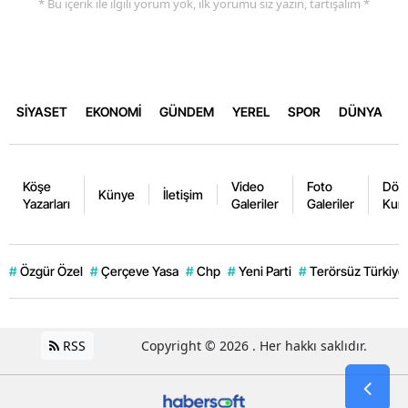
* Bu içerik ile ilgili yorum yok, ilk yorumu siz yazın, tartışalım *
SİYASET
EKONOMİ
GÜNDEM
YEREL
SPOR
DÜNYA
Köşe
Video
Foto
Dövi
Künye
İletişim
Yazarları
Galeriler
Galeriler
Kurl
#
Özgür Özel
#
Çerçeve Yasa
#
Chp
#
Yeni Parti
#
Terörsüz Türkiye
RSS
Copyright © 2026 . Her hakkı saklıdır.