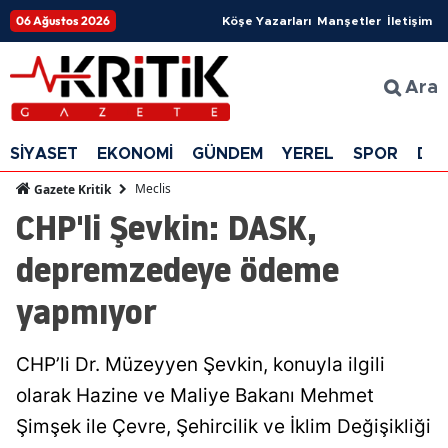
06 Ağustos 2026
Köşe Yazarları
Manşetler
İletişim
Ara
SİYASET
EKONOMİ
GÜNDEM
YEREL
SPOR
DÜ
Meclis
Gazete Kritik
CHP'li Şevkin: DASK,
depremzedeye ödeme
yapmıyor
CHP’li Dr. Müzeyyen Şevkin, konuyla ilgili
olarak Hazine ve Maliye Bakanı Mehmet
Şimşek ile Çevre, Şehircilik ve İklim Değişikliği