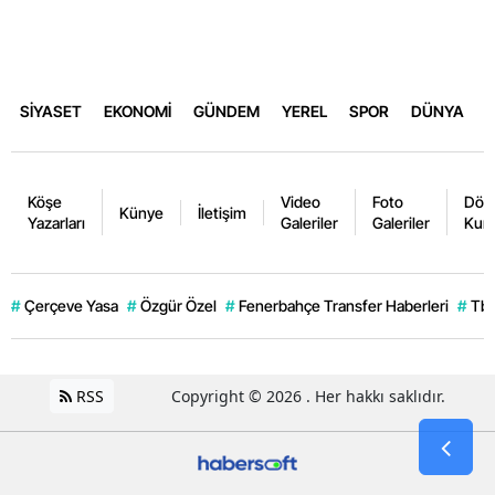
SİYASET
EKONOMİ
GÜNDEM
YEREL
SPOR
DÜNYA
Köşe
Video
Foto
Dövi
Künye
İletişim
Yazarları
Galeriler
Galeriler
Kurl
#
Çerçeve Yasa
#
Özgür Özel
#
Fenerbahçe Transfer Haberleri
#
Tb
RSS
Copyright © 2026 . Her hakkı saklıdır.