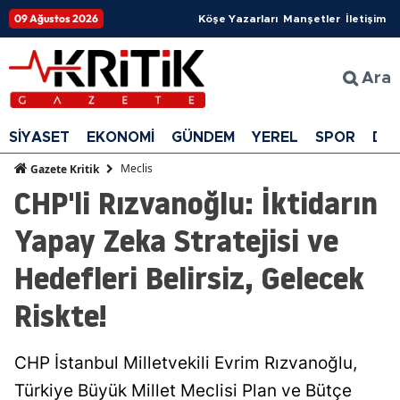
09 Ağustos 2026
Köşe Yazarları
Manşetler
İletişim
Ara
SİYASET
EKONOMİ
GÜNDEM
YEREL
SPOR
DÜ
Meclis
Gazete Kritik
CHP'li Rızvanoğlu: İktidarın
Yapay Zeka Stratejisi ve
Hedefleri Belirsiz, Gelecek
Riskte!
CHP İstanbul Milletvekili Evrim Rızvanoğlu,
Türkiye Büyük Millet Meclisi Plan ve Bütçe