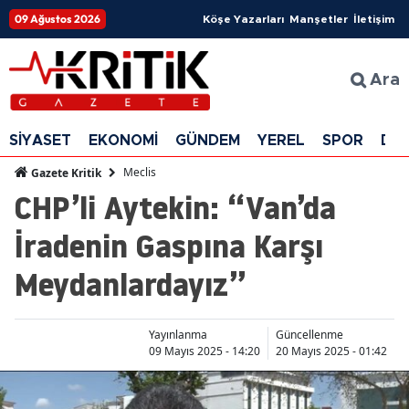
09 Ağustos 2026
Köşe Yazarları
Manşetler
İletişim
Ara
SİYASET
EKONOMİ
GÜNDEM
YEREL
SPOR
DÜ
Meclis
Gazete Kritik
CHP’li Aytekin: “Van’da
İradenin Gaspına Karşı
Meydanlardayız”
Yayınlanma
Güncellenme
09 Mayıs 2025 - 14:20
20 Mayıs 2025 - 01:42