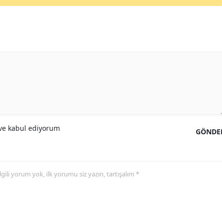
e kabul ediyorum
GÖNDE
 ilgili yorum yok, ilk yorumu siz yazın, tartışalım *