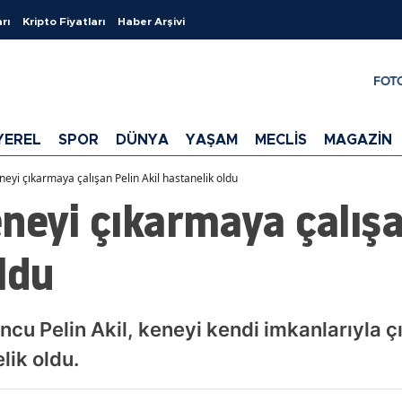
rı
Kripto Fiyatları
Haber Arşivi
FOT
YEREL
SPOR
DÜNYA
YAŞAM
MECLİS
MAGAZİN
neyi çıkarmaya çalışan Pelin Akil hastanelik oldu
neyi çıkarmaya çalışa
ldu
cu Pelin Akil, keneyi kendi imkanlarıyla ç
lik oldu.