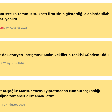
ris'te 15 Temmuz suikastı firarisinin gösterdiği alanlarda silah
sı yapıldı
dem
/ 07 Ağustos 2026
de Sezaryen Tartışması: Kadın Vekillerin Tepkisi Gündem Oldu
k
/ 07 Ağustos 2026
nt Kuşoğlu: Mansur Yavaş'ı yıpratmadan cumhurbaşkanlığı
lığına zamansız girmemek lazım
et
/ 07 Ağustos 2026