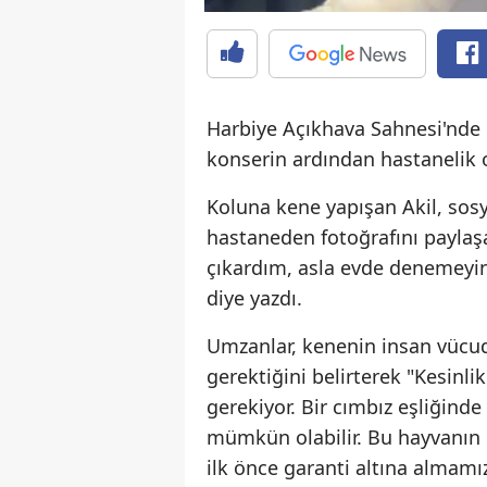
Harbiye Açıkhava Sahnesi'nde 
konserin ardından hastanelik 
Koluna kene yapışan Akil, sos
hastaneden fotoğrafını payla
çıkardım, asla evde denemeyin.
diye yazdı.
Umzanlar, kenenin insan vücu
gerektiğini belirterek "Kesin
gerekiyor. Bir cımbız eşliğinde
mümkün olabilir. Bu hayvanın ü
ilk önce garanti altına almam