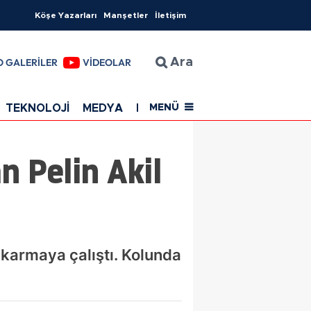
Köşe Yazarları
Manşetler
İletişim
O GALERİLER
VİDEOLAR
Ara
TEKNOLOJİ
MEDYA
EĞİTİM
SAĞLIK
Resmi Rekla
MENÜ
n Pelin Akil
ıkarmaya çalıştı. Kolunda