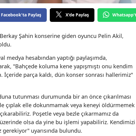
Facebook'ta Paylaş
X'de Paylaş
Whatsapp'
Berkay Şahin konserine giden oyuncu Pelin Akil,
oldu.
yal medya hesabından yaptığı paylaşımda,
şarak, "Bahçede koluma kene yapışmıştı onu kendim
 İçeride parça kaldı, dün konser sonrası hallerimiz"
duna tutunması durumunda bir an önce çıkarılması
likle çıplak elle dokunmamak veya keneyi öldürmemek
 çıkarabiliriz. Poşetle veya bezle çıkarmamız da
zerinde olsa da yine bu işlemi yapabiliriz. Kendimizi
ız gerekiyor" uyarısında bulundu.