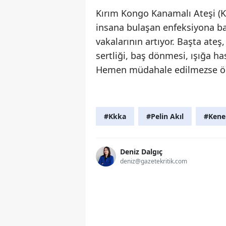
Kırım Kongo Kanamalı Ateşi (KK
insana bulaşan enfeksiyona bağ
vakalarının artıyor. Başta ateş,
sertliği, baş dönmesi, ışığa ha
Hemen müdahale edilmezse öl
#Kkka
#Pelin Akıl
#Kene
Deniz Dalgıç
deniz@gazetekritik.com