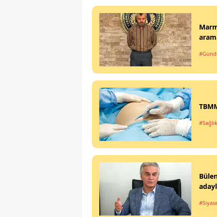
Marma
arama
#Gün
TBMM'
#Sağlı
Büle
aday
#Siyas