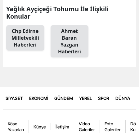
Yağlık Ayçiçeği Tohumu İle İlişkili
Konular
Chp Edirne
Ahmet
Milletvekili
Baran
Haberleri
Yazgan
Haberleri
SİYASET
EKONOMİ
GÜNDEM
YEREL
SPOR
DÜNYA
Köşe
Video
Foto
Dövi
Künye
İletişim
Yazarları
Galeriler
Galeriler
Kurl