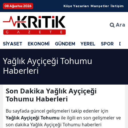
08 Ağustos 2026
Köşe Yazarları
Manşetler
İletişim
Ara
SİYASET
EKONOMİ
GÜNDEM
YEREL
SPOR
DÜ
Yağlık Ayçiçeği Tohumu
Haberleri
Son Dakika Yağlık Ayçiçeği
Tohumu Haberleri
Bu sayfada güncel gelişmeleri takip edenler için
Yağlık Ayçiçeği Tohumu
ile ilgili en son gelişmeler ve
son dakika Yağlık Ayçiçeği Tohumu haberleri