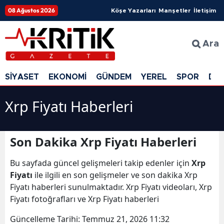
08 Ağustos 2026
Köşe Yazarları
Manşetler
İletişim
Ara
SİYASET
EKONOMİ
GÜNDEM
YEREL
SPOR
DÜ
Xrp Fiyatı Haberleri
Son Dakika Xrp Fiyatı Haberleri
Bu sayfada güncel gelişmeleri takip edenler için
Xrp
Fiyatı
ile ilgili en son gelişmeler ve son dakika Xrp
Fiyatı haberleri sunulmaktadır. Xrp Fiyatı videoları, Xrp
Fiyatı fotoğrafları ve Xrp Fiyatı haberleri
Güncelleme Tarihi:
Temmuz 21, 2026 11:32