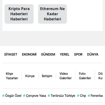
Kripto Para
Ethereum Ne
Haberleri
Kadar
Haberleri
Haberleri
SİYASET
EKONOMİ
GÜNDEM
YEREL
SPOR
DÜNYA
Köşe
Video
Foto
Dövi
Künye
İletişim
Yazarları
Galeriler
Galeriler
Kurl
#
Özgür Özel
#
Çerçeve Yasa
#
Terörsüz Türkiye
#
Chp
#
Fenerbahç