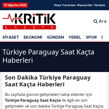
07 Ağustos 2026
Köşe Yazarları
Manşetler
İletişim
Ara
SİYASET
EKONOMİ
GÜNDEM
YEREL
SPOR
DÜ
Türkiye Paraguay Saat Kaçta
Haberleri
Son Dakika Türkiye Paraguay
Saat Kaçta Haberleri
Bu sayfada güncel gelişmeleri takip edenler için
Türkiye Paraguay Saat Kaçta
ile ilgili en son
gelişmeler ve son dakika Türkiye Paraguay Saat Kaçta