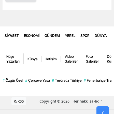
SİYASET
EKONOMİ
GÜNDEM
YEREL
SPOR
DÜNYA
Köşe
Video
Foto
Dövi
Künye
İletişim
Yazarları
Galeriler
Galeriler
Kurl
#
Özgür Özel
#
Çerçeve Yasa
#
Terörsüz Türkiye
#
Fenerbahçe Trans
RSS
Copyright © 2026 . Her hakkı saklıdır.