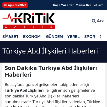
08 Ağustos 2026
Köşe Yazarları
Manşetler
İletişim
Ara
SİYASET
EKONOMİ
GÜNDEM
YEREL
SPOR
DÜ
Türkiye Abd İlişkileri Haberleri
Son Dakika Türkiye Abd İlişkileri
Haberleri
Bu sayfada güncel gelişmeleri takip edenler için
Türkiye Abd İlişkileri
ile ilgili en son gelişmeler ve
son dakika Türkiye Abd İlişkileri haberleri
sunulmaktadır. Türkiye Abd İlişkileri videoları, Türkiye