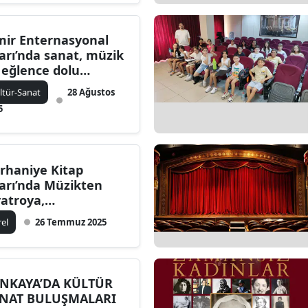
mir Enternasyonal
arı’nda sanat, müzik
 eğlence dolu
celerin programları
ltür-Sanat
28 Ağustos
lli oldu
5
rhaniye Kitap
arı’nda Müzikten
yatroya,
yleşilerden
rel
26 Temmuz 2025
nemaya Kültür Şöleni
vam Ediyor
NKAYA’DA KÜLTÜR
NAT BULUŞMALARI