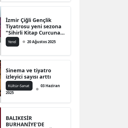
İzmir Çiğli Gençlik
Tiyatrosu yeni sezona
"Sihirli Kitap Curcuna
Orman Ülkesi" ile
Yerel
20 Ağustos 2025
merhaba dedi
Sinema ve tiyatro
izleyici sayısı arttı
Kültür-Sanat
03 Haziran
2025
BALIKESİR
BURHANİYE'DE