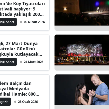
mir’de Köy Tiyatroları
stivali başlıyor: 9
ktada yaklaşık 200
tılımcı sahne alacak
ltür-Sanat
09 Nisan 2026
ğli, 27 Mart Dünya
yatrolar Günü’nü
şkuyla kutlayacak
kinliklere ev sahipliği
ltür-Sanat
24 Mart 2026
pacak
dem Balçın’dan
syal Medyada
dikal Hamle: 800
şiyi Takipten Çıkardı
gazin
28 Ocak 2026