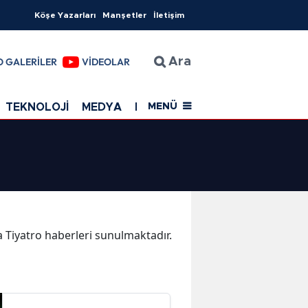
Köşe Yazarları
Manşetler
İletişim
O GALERİLER
VİDEOLAR
Ara
TEKNOLOJİ
MEDYA
EĞİTİM
SAĞLIK
Resmi Rekla
MENÜ
ka Tiyatro haberleri sunulmaktadır.