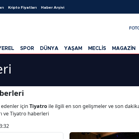
arı
Kripto Fiyatları
Haber Arşivi
FOT
YEREL
SPOR
DÜNYA
YAŞAM
MECLİS
MAGAZİN
ri
berleri
 edenler için
Tiyatro
ile ilgili en son gelişmeler ve son daki
rı ve Tiyatro haberleri
3:32