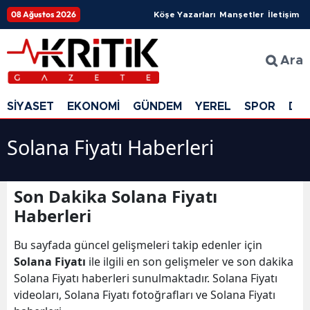
08 Ağustos 2026
Köşe Yazarları
Manşetler
İletişim
Ara
SİYASET
EKONOMİ
GÜNDEM
YEREL
SPOR
DÜ
Solana Fiyatı Haberleri
Son Dakika Solana Fiyatı
Haberleri
Bu sayfada güncel gelişmeleri takip edenler için
Solana Fiyatı
ile ilgili en son gelişmeler ve son dakika
Solana Fiyatı haberleri sunulmaktadır. Solana Fiyatı
videoları, Solana Fiyatı fotoğrafları ve Solana Fiyatı