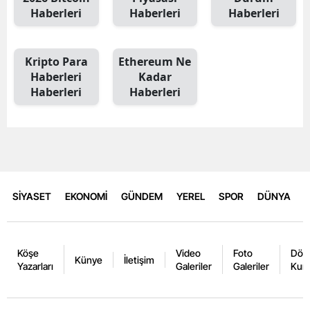
Haberleri
Haberleri
Haberleri
Kripto Para
Ethereum Ne
Haberleri
Kadar
Haberleri
Haberleri
SİYASET
EKONOMİ
GÜNDEM
YEREL
SPOR
DÜNYA
Köşe
Video
Foto
Dövi
Künye
İletişim
Yazarları
Galeriler
Galeriler
Kurl