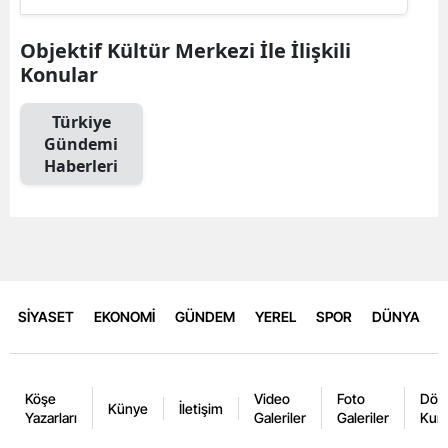
Objektif Kültür Merkezi İle İlişkili
Konular
Türkiye
Gündemi
Haberleri
SİYASET
EKONOMİ
GÜNDEM
YEREL
SPOR
DÜNYA
Köşe
Video
Foto
Dövi
Künye
İletişim
Yazarları
Galeriler
Galeriler
Kurl