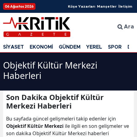
06 Ağustos 2026
Köşe Yazarları
Manşetler
İletişim
Ara
SİYASET
EKONOMİ
GÜNDEM
YEREL
SPOR
DÜ
Objektif Kültür Merkezi
Haberleri
Son Dakika Objektif Kültür
Merkezi Haberleri
Bu sayfada güncel gelişmeleri takip edenler için
Objektif Kültür Merkezi
ile ilgili en son gelişmeler ve
son dakika Objektif Kültür Merkezi haberleri