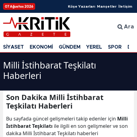
07 Ağustos 2026
Köşe Yazarları
Manşetler
İletişim
Ara
SİYASET
EKONOMİ
GÜNDEM
YEREL
SPOR
DÜ
Milli İstihbarat Teşkilatı
Haberleri
Son Dakika Milli İstihbarat
Teşkilatı Haberleri
Bu sayfada güncel gelişmeleri takip edenler için
Milli
İstihbarat Teşkilatı
ile ilgili en son gelişmeler ve son
dakika Milli İstihbarat Teşkilatı haberleri