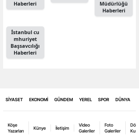
Haberleri
Müdürlüğü
Haberleri
İstanbul cu
mhuriyet
Başsavcılığı
Haberleri
SİYASET
EKONOMİ
GÜNDEM
YEREL
SPOR
DÜNYA
Köşe
Video
Foto
Dövi
Künye
İletişim
Yazarları
Galeriler
Galeriler
Kurl