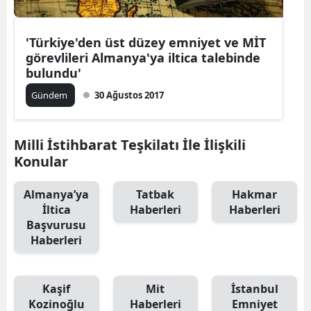
'Türkiye'den üst düzey emniyet ve MİT
görevlileri Almanya'ya iltica talebinde
bulundu'
Gündem
30 Ağustos 2017
Milli İstihbarat Teşkilatı İle İlişkili
Konular
Almanya’ya
Tatbak
Hakmar
İltica
Haberleri
Haberleri
Başvurusu
Haberleri
Kaşif
Mit
İstanbul
Kozinoğlu
Haberleri
Emniyet