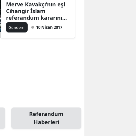
Merve Kavakçı'nın eşi
Cihangir İslam
referandum kararını
açıkladı
Gündem
10 Nisan 2017
Referandum
Haberleri