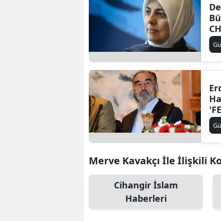
De
Bü
CH
G
Er
Ha
'F
G
Merve Kavakçı İle İlişkili K
Cihangir İslam
Haberleri