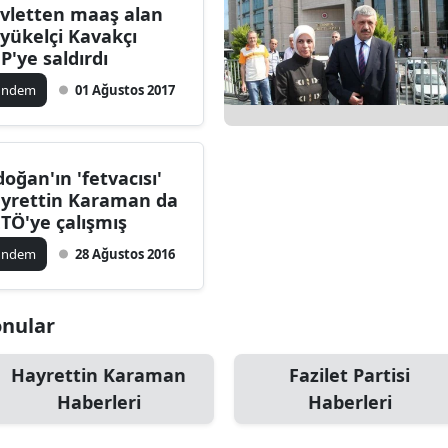
vletten maaş alan
yükelçi Kavakçı
P'ye saldırdı
ündem
01 Ağustos 2017
doğan'ın 'fetvacısı'
yrettin Karaman da
ETÖ'ye çalışmış
ündem
28 Ağustos 2016
onular
Hayrettin Karaman
Fazilet Partisi
Haberleri
Haberleri