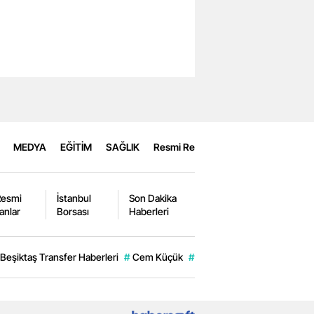
MEDYA
EĞİTİM
SAĞLIK
Resmi Reklamlar
Resmi
İstanbul
Son Dakika
lanlar
Borsası
Haberleri
Beşiktaş Transfer Haberleri
#
Cem Küçük
#
Akın Gürlek