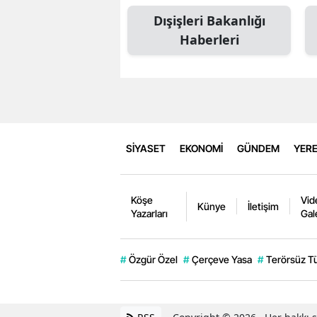
Dışişleri Bakanlığı
Haberleri
SİYASET
EKONOMİ
GÜNDEM
YERE
Köşe
Vid
Künye
İletişim
Yazarları
Gal
#
Özgür Özel
#
Çerçeve Yasa
#
Terörsüz T