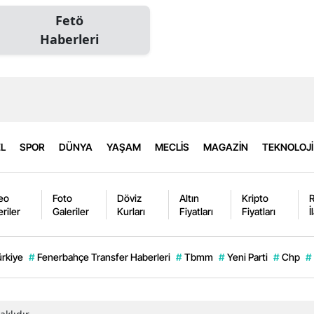
Fetö
Haberleri
L
SPOR
DÜNYA
YAŞAM
MECLİS
MAGAZİN
TEKNOLOJİ
eo
Foto
Döviz
Altın
Kripto
eriler
Galeriler
Kurları
Fiyatları
Fiyatları
İ
ürkiye
#
Fenerbahçe Transfer Haberleri
#
Tbmm
#
Yeni Parti
#
Chp
#