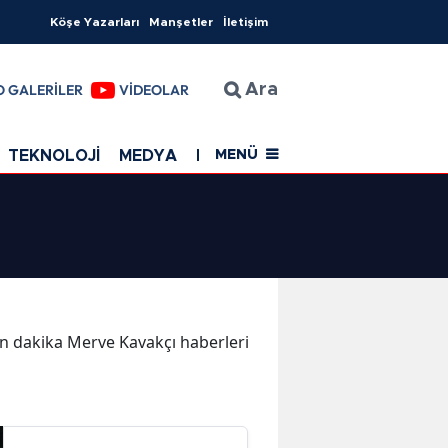
Köşe Yazarları
Manşetler
İletişim
O GALERİLER
VİDEOLAR
Ara
TEKNOLOJİ
MEDYA
EĞİTİM
SAĞLIK
Resmi Rekla
MENÜ
son dakika Merve Kavakçı haberleri