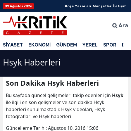
09 Ağustos 2026
Köşe Yazarları
Manşetler
İletişim
Ara
SİYASET
EKONOMİ
GÜNDEM
YEREL
SPOR
DÜ
Hsyk Haberleri
Son Dakika Hsyk Haberleri
Bu sayfada güncel gelişmeleri takip edenler için
Hsyk
ile ilgili en son gelişmeler ve son dakika Hsyk
haberleri sunulmaktadır. Hsyk videoları, Hsyk
fotoğrafları ve Hsyk haberleri
Güncelleme Tarihi:
Ağustos 10, 2016 15:06