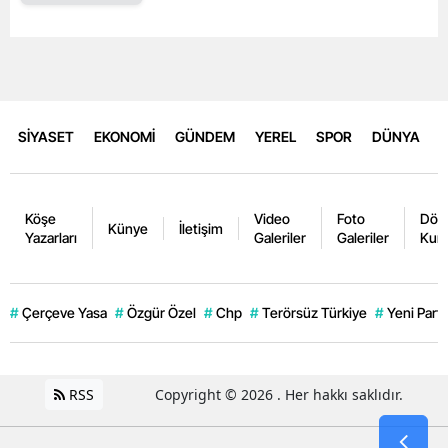
SİYASET
EKONOMİ
GÜNDEM
YEREL
SPOR
DÜNYA
Köşe
Video
Foto
Dövi
Künye
İletişim
Yazarları
Galeriler
Galeriler
Kurl
#
Çerçeve Yasa
#
Özgür Özel
#
Chp
#
Terörsüz Türkiye
#
Yeni Parti
RSS
Copyright © 2026 . Her hakkı saklıdır.