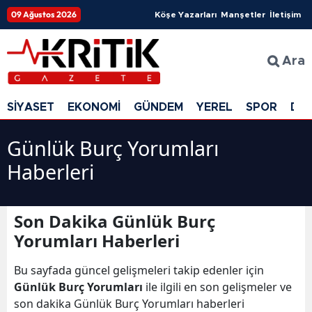
09 Ağustos 2026
Köşe Yazarları
Manşetler
İletişim
Ara
SİYASET
EKONOMİ
GÜNDEM
YEREL
SPOR
DÜ
Günlük Burç Yorumları
Haberleri
Son Dakika Günlük Burç
Yorumları Haberleri
Bu sayfada güncel gelişmeleri takip edenler için
Günlük Burç Yorumları
ile ilgili en son gelişmeler ve
son dakika Günlük Burç Yorumları haberleri